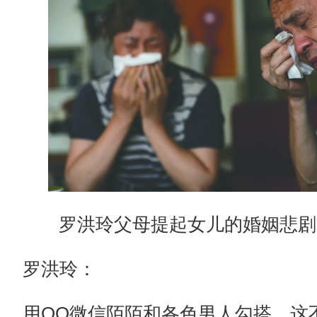
罗洪玲父母提起女儿的婚姻悲剧
罗洪玲：
用QQ微信陌陌和各色男人勾搭，这