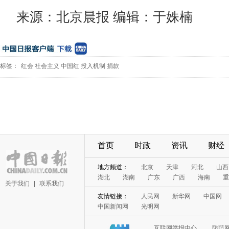
来源：北京晨报 编辑：于姝楠
标签：
红会
社会主义
中国红
投入机制
捐款
首页
时政
资讯
财经
地方频道：
北京
天津
河北
山西
湖北
湖南
广东
广西
海南
重
关于我们
|
联系我们
友情链接：
人民网
新华网
中国网
中国新闻网
光明网
互联网举报中心
防范