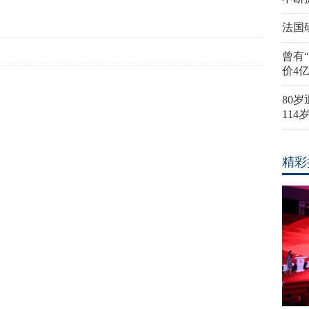
法国
曾有
价4
80
11
精彩