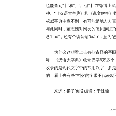
也能查到“丨”和“、”。但“丨”在微博
种。“《汉语大字典》和《说文解字》收
权威字典中查不到，有可能是地方方言。
与此同时，董志翘对网友的“刨根问底”
念“huǒ”，还有个读音念“biāo”，意为
为什么这些看上去有些古怪的字
释，《汉语大字典》收录汉字6万多个
收录的是现代文字中的常用汉字，多是
的，看上去有些‘古怪’的字眼不代表
来源：扬子晚报 编辑：于姝楠
上一