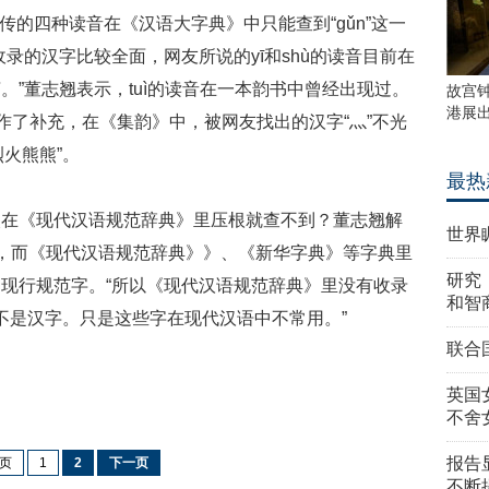
上流传的四种读音在《汉语大字典》中只能查到“gǔn”这一
录的汉字比较全面，网友所说的yī和shù的读音目前在
”董志翘表示，tuì的读音在一本韵书中曾经出现过。
故宫
港展
作了补充，在《集韵》中，被网友找出的汉字“灬”不光
“烈火熊熊”。
最热
眼在《现代汉语规范辞典》里压根就查不到？董志翘解
世界
，而《现代汉语规范辞典》》、《新华字典》等字典里
研究
现行规范字。“所以《现代汉语规范辞典》里没有收录
和智
就不是汉字。只是这些字在现代汉语中不常用。”
联合
英国
不舍
报告
页
1
2
下一页
不断