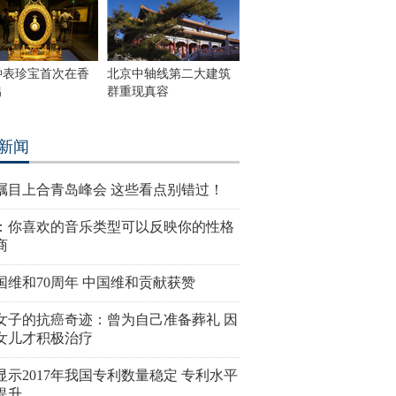
钟表珍宝首次在香
北京中轴线第二大建筑
出
群重现真容
新闻
瞩目上合青岛峰会 这些看点别错过！
：你喜欢的音乐类型可以反映你的性格
商
国维和70周年 中国维和贡献获赞
女子的抗癌奇迹：曾为自己准备葬礼 因
女儿才积极治疗
显示2017年我国专利数量稳定 专利水平
提升