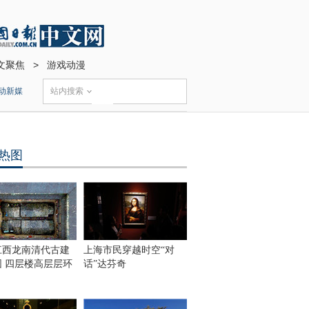
文聚焦
>
游戏动漫
动新媒
站内搜索
热图
江西龙南清代古建
上海市民穿越时空“对
围 四层楼高层层环
话”达芬奇