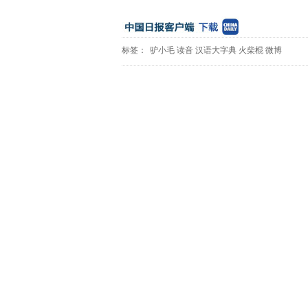
标签：
驴小毛
读音
汉语大字典
火柴棍
微博