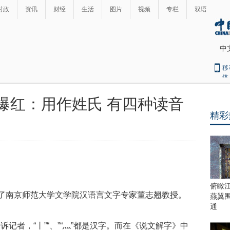
时政
资讯
财经
生活
图片
视频
专栏
双语
中
移
体
”爆红：用作姓氏 有四种读音
精彩
俯瞰
访了南京师范大学文学院汉语言文字专家董志翘教授。
燕翼
通
记者，“丨”“、”“灬”都是汉字。而在《说文解字》中