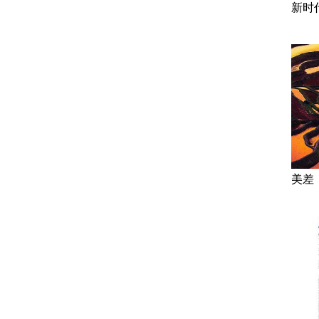
新时
美差