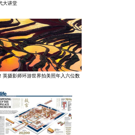
代大讲堂
！英摄影师环游世界拍美照年入六位数