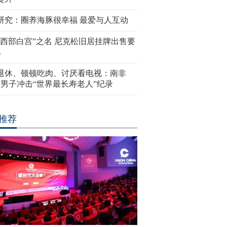
研究：圈养海豚很幸福 最爱与人互动
“西部白宫”之名 尼克松旧居挂牌出售要
亿
岁退休、顿顿吃肉、讨厌看电视：南非
4岁男子冲击“世界最长寿老人”纪录
推荐