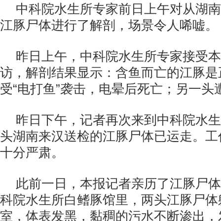
中科院水生所专家前日上午对从湖南
江豚尸体进行了解剖，场景令人唏嘘。
昨日上午，中科院水生所专家接受本
访，解剖结果显示：含鱼而亡的江豚是
受“电打鱼”袭击，电晕后死亡；另一头遭
昨日下午，记者再次来到中科院水生
头湖南来汉送检的江豚尸体已运走。工
十分严肃。
此前一日，本报记者亲历了江豚尸体
科院水生所白鳍豚馆里，两头江豚尸体
室，体表发黑，黏稠的污水不断渗出，