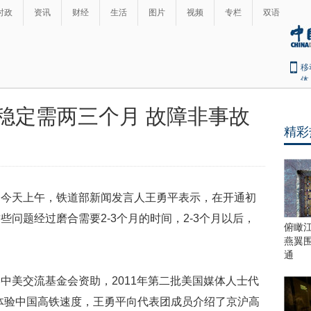
时政
资讯
财经
生活
图片
视频
专栏
双语
移
体
稳定需两三个月 故障非事故
精彩
，今天上午，铁道部新闻发言人王勇平表示，在开通初
问题经过磨合需要2-3个月的时间，2-3个月以后，
俯瞰
燕翼
通
中美交流基金会资助，2011年第二批美国媒体人士代
体验中国高铁速度，王勇平向代表团成员介绍了京沪高