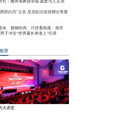
研究：圈养海豚很幸福 最爱与人互动
“西部白宫”之名 尼克松旧居挂牌出售要
亿
岁退休、顿顿吃肉、讨厌看电视：南非
4岁男子冲击“世界最长寿老人”纪录
推荐
代大讲堂