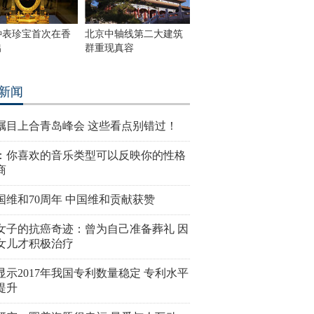
钟表珍宝首次在香
北京中轴线第二大建筑
出
群重现真容
新闻
瞩目上合青岛峰会 这些看点别错过！
：你喜欢的音乐类型可以反映你的性格
商
国维和70周年 中国维和贡献获赞
女子的抗癌奇迹：曾为自己准备葬礼 因
女儿才积极治疗
显示2017年我国专利数量稳定 专利水平
提升