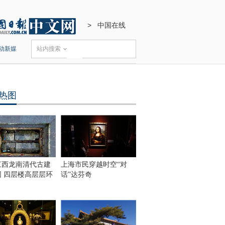
>
中国在线
动新媒
站内搜索
热图
江西龙南清代古建
上海市民穿越时空“对
围 四层楼高层层环
话”达芬奇