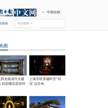
>
中国在线
动新媒
站内搜索
热图
江西龙南清代古建
上海市民穿越时空“对
围 四层楼高层层环
话”达芬奇