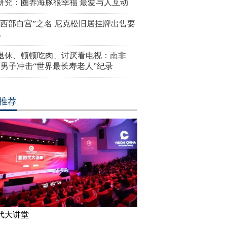
研究：圈养海豚很幸福 最爱与人互动
“西部白宫”之名 尼克松旧居挂牌出售要
亿
岁退休、顿顿吃肉、讨厌看电视：南非
4岁男子冲击“世界最长寿老人”纪录
推荐
代大讲堂