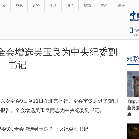
时政
资讯
财经
生活
图片
视频
专栏
双语
移
体
次全会增选吴玉良为中央纪委副
精彩
书记
六次全会9日至11日在北京举行。全会审议通过了贺国
俯瞰
燕翼
作报告。全会增选吴玉良同志为中央纪委副书记。
通