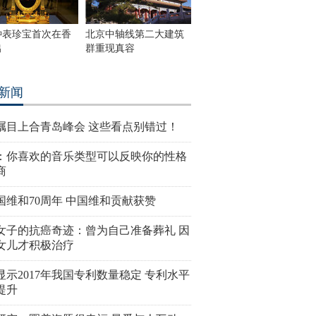
钟表珍宝首次在香
北京中轴线第二大建筑
出
群重现真容
新闻
瞩目上合青岛峰会 这些看点别错过！
：你喜欢的音乐类型可以反映你的性格
商
国维和70周年 中国维和贡献获赞
女子的抗癌奇迹：曾为自己准备葬礼 因
女儿才积极治疗
显示2017年我国专利数量稳定 专利水平
提升