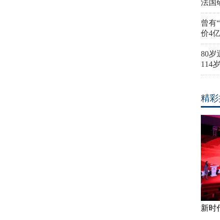
法国
曾有
价4
80
11
精彩
新时