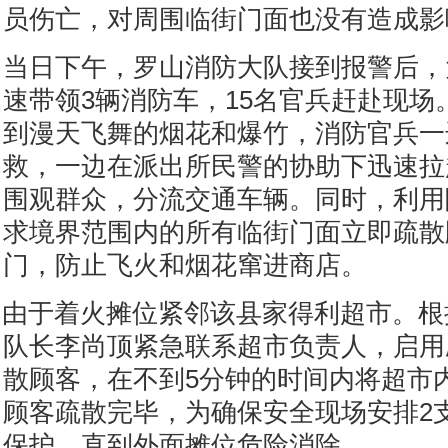
员伤亡，对周围临街门面也没有造成影
当日下午，罗山消防大队接到报警后，
速带领3辆消防车，15名官兵赶赴现场
到漫天飞舞的烟花和爆竹，消防官兵一
救，一边在派出所民警的协助下迅速拉
围观群众，分流交通车辆。同时，利用
求境界范围内的所有临街门面立即疏散
门，防止飞火和烟花窜进商店。
由于着火摊位紧邻该县家得利超市。根
队长李尚顶紧急联系超市负责人，启用
散顾客，在不到5分钟的时间内将超市内
顾客疏散完毕，为确保安全现场安排2
保护，直到外面摊位危险消除。