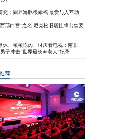
研究：圈养海豚很幸福 最爱与人互动
“西部白宫”之名 尼克松旧居挂牌出售要
亿
岁退休、顿顿吃肉、讨厌看电视：南非
4岁男子冲击“世界最长寿老人”纪录
推荐