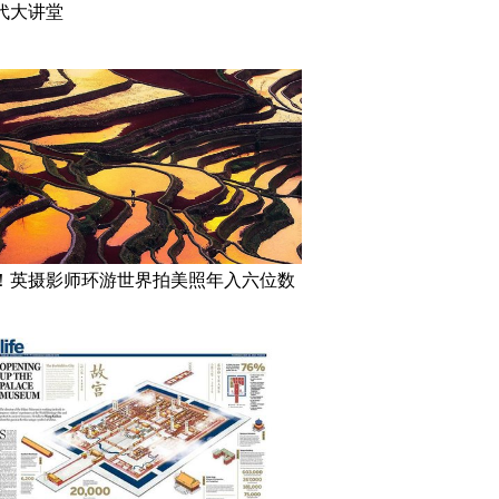
代大讲堂
！英摄影师环游世界拍美照年入六位数