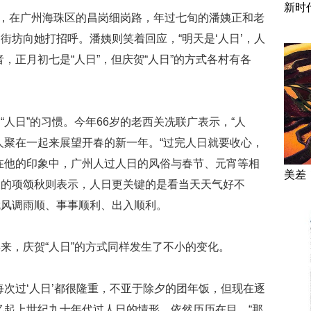
新时
，在广州海珠区的昌岗细岗路，年过七旬的潘姨正和老
街坊向她打招呼。潘姨则笑着回应，“明天是‘人日’，人
，正月初七是“人日”，但庆贺“人日”的方式各村有各
日”的习惯。今年66岁的老西关冼联广表示，“人
人聚在一起来展望开春的新一年。“过完人日就要收心，
在他的印象中，广州人过人日的风俗与春节、元宵等相
美差
关的项颂秋则表示，人日更关键的是看当天天气好不
就风调雨顺、事事顺利、出入顺利。
，庆贺“人日”的方式同样发生了不小的变化。
过‘人日’都很隆重，不亚于除夕的团年饭，但现在逐
忆起上世纪九十年代过人日的情形，依然历历在目，“那