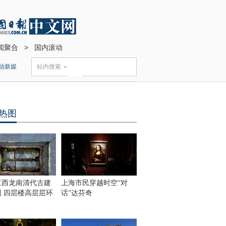
闻聚合
>
国内滚动
动新媒
站内搜索
热图
江西龙南清代古建
上海市民穿越时空“对
围 四层楼高层层环
话”达芬奇