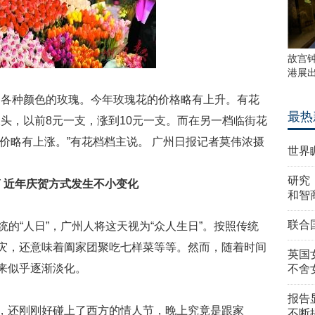
故宫
港展
种颜色的玫瑰。今年玫瑰花的价格略有上升。有花
最热
头，以前8元一支，涨到10元一支。而在另一档临街花
价略有上涨。”有花档档主说。 广州日报记者莫伟浓摄
世界
研究
简 近年庆贺方式发生不小变化
和智
联合
的“人日”，广州人将这天视为“众人生日”。按照传统
消灾，还意味着阖家团聚吃七样菜等等。然而，随着时间
英国
年来似乎逐渐淡化。
不舍
报告
，还刚刚好碰上了西方的情人节，晚上究竟是跟家
不断