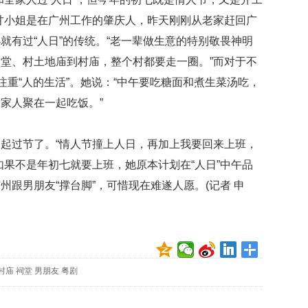
甘小姐是在广州工作的肇庆人，昨天刚刚从老家赶回广
就有过“人日”的传统。“老一辈做生意的特别敬畏神明
堂、村土地庙到村庙，整个村都要走一圈。”而对于不
注重“人的生活”。她说：“中午要吃糖面和煮生菜汤吃，
家人聚在一起吃饭。”
过节了。“情人节撞上人日，再加上我要回来上班，
如果不是年初七就要上班，她原本计划在“人日”中午品
跟男朋友“撑台脚”，可惜现在难遂人愿。(记者 申
村庙
祠堂
男朋友
粤剧