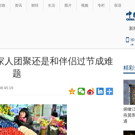
时政
资讯
财经
生活
图片
视频
专栏
双语
新
移
体
家人团聚还是和伴侣过节成难
精彩
题
08:45:19
俯瞰
燕翼
通