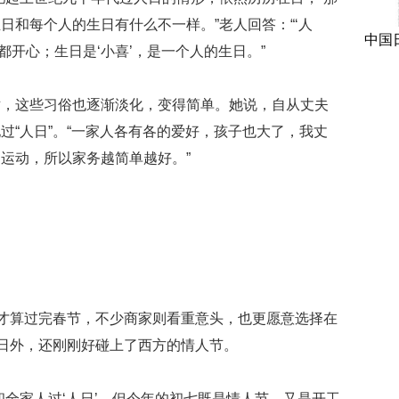
日和每个人的生日有什么不一样。”老人回答：“‘人
中国
都开心；生日是‘小喜’，是一个人的生日。”
这些习俗也逐渐淡化，变得简单。她说，自从丈夫
过“人日”。“一家人各有各的爱好，孩子也大了，我丈
运动，所以家务越简单越好。”
才算过完春节，不少商家则看重意头，也更愿意选择在
工日外，还刚刚好碰上了西方的情人节。
家人过‘人日’，但今年的初七既是情人节，又是开工