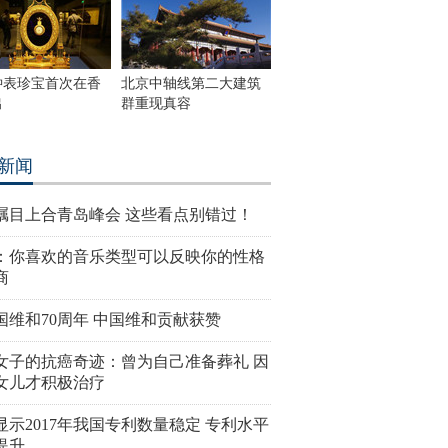
钟表珍宝首次在香
北京中轴线第二大建筑
出
群重现真容
新闻
瞩目上合青岛峰会 这些看点别错过！
：你喜欢的音乐类型可以反映你的性格
商
国维和70周年 中国维和贡献获赞
女子的抗癌奇迹：曾为自己准备葬礼 因
女儿才积极治疗
显示2017年我国专利数量稳定 专利水平
提升