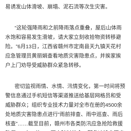
易诱发山体滑坡、崩塌、泥石流等次生灾害。
“这轮强降雨和之前降雨落点重叠，屋后山体雨
水饱和容易发生滑坡，请大家立刻收拾物资转移避
险。”6月13日，江西省赣州市定南县天九镇天花村
应急管理员黄丽娟查看地质灾害隐患点，并挨家挨
户上门劝导受威胁群众紧急转移。
密切监视雨情、水情、汛情变化，第一时间将预
警信息通过手机短信等渠道推送给基层网格员和受
威胁群众；组织专业技术力量对全市在册的4500余
处地质灾害隐患点进行“雨前排查、雨中巡查、雨后
核查”……截至目前，赣州市各类防汛应急抢险救援