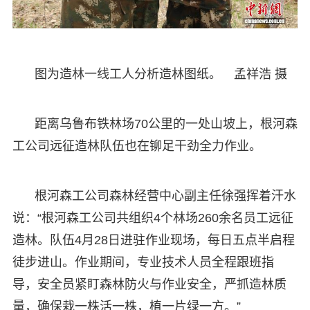
图为造林一线工人分析造林图纸。 孟祥浩 摄
距离乌鲁布铁林场70公里的一处山坡上，根河森
工公司远征造林队伍也在铆足干劲全力作业。
根河森工公司森林经营中心副主任徐强挥着汗水
说：“根河森工公司共组织4个林场260余名员工远征
造林。队伍4月28日进驻作业现场，每日五点半启程
徒步进山。作业期间，专业技术人员全程跟班指
导，安全员紧盯森林防火与作业安全，严抓造林质
量，确保栽一株活一株，植一片绿一方。”