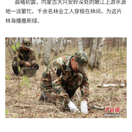
晨曦初露，内蒙古大兴安岭深处的嫩江上游水源
地一派繁忙。千余名林业工人穿梭在林间，为这片
林海播撒新绿。