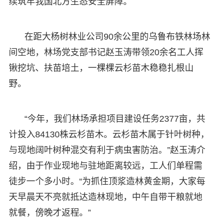
续筑牢我国北方生态安全屏障。
在距大杨树林业公司90余公里的乌鲁布铁林场林
间空地，林场党支部书记赵玉涛带领20余名工人挥
锹挖坑、扶苗培土，一棵棵云杉苗木稳稳扎根山
野。
“今年，我们林场承担项目建设任务2377亩，共
计投入84130株云杉苗木。云杉苗木属于针叶树种，
与现地阔叶树种混交有利于病虫害防治。”赵玉涛介
绍，由于作业现地与驻地距离较远，工人们单程需
徒步一个多小时。“为抓住顶浆造林黄金期，大家每
天早晨天不亮就抵达造林现地，中午自带干粮就地
就餐，傍晚才返程。”