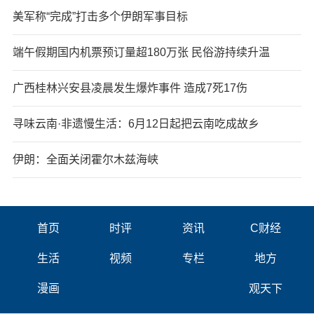
美军称“完成”打击多个伊朗军事目标
端午假期国内机票预订量超180万张 民俗游持续升温
广西桂林兴安县凌晨发生爆炸事件 造成7死17伤
寻味云南·非遗慢生活：6月12日起把云南吃成故乡
伊朗：全面关闭霍尔木兹海峡
首页
时评
资讯
C财经
生活
视频
专栏
地方
漫画
观天下