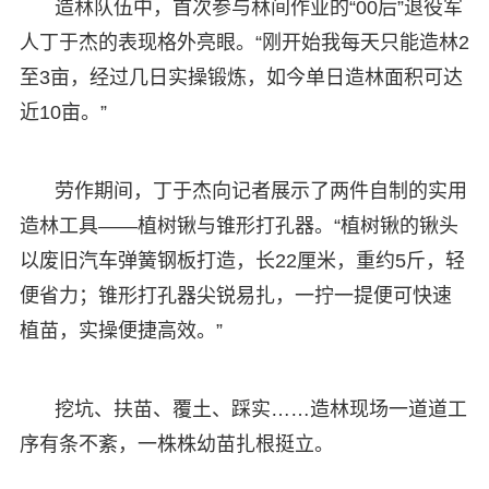
造林队伍中，首次参与林间作业的“00后”退役军
人丁于杰的表现格外亮眼。“刚开始我每天只能造林2
至3亩，经过几日实操锻炼，如今单日造林面积可达
近10亩。”
劳作期间，丁于杰向记者展示了两件自制的实用
造林工具——植树锹与锥形打孔器。“植树锹的锹头
以废旧汽车弹簧钢板打造，长22厘米，重约5斤，轻
便省力；锥形打孔器尖锐易扎，一拧一提便可快速
植苗，实操便捷高效。”
挖坑、扶苗、覆土、踩实……造林现场一道道工
序有条不紊，一株株幼苗扎根挺立。