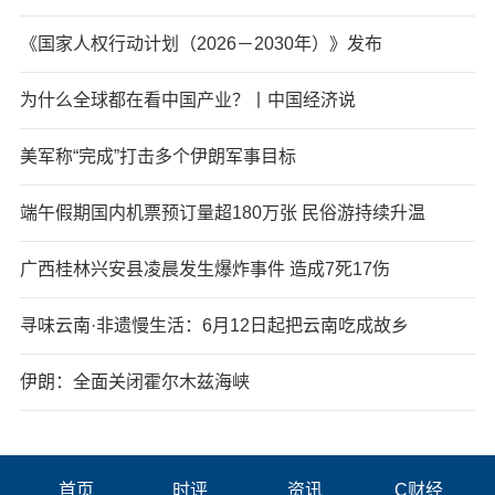
《国家人权行动计划（2026－2030年）》发布
为什么全球都在看中国产业？丨中国经济说
美军称“完成”打击多个伊朗军事目标
端午假期国内机票预订量超180万张 民俗游持续升温
广西桂林兴安县凌晨发生爆炸事件 造成7死17伤
寻味云南·非遗慢生活：6月12日起把云南吃成故乡
伊朗：全面关闭霍尔木兹海峡
首页
时评
资讯
C财经