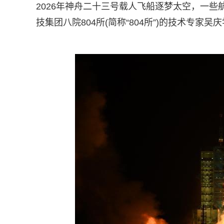
2026年神舟二十三号载人飞船逐梦太空，一些
技集团八院804所(简称“804所”)的技术专家吴