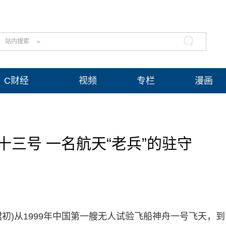
站内搜索
C财经
视频
专栏
漫画
三号 一名航天“老兵”的驻守
赵珺初)从1999年中国第一艘无人试验飞船神舟一号飞天，到