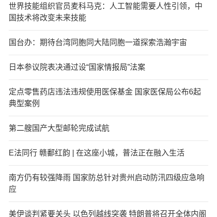
世界技能组织官员麦科马克：人工智能需要人性引领，中
国技术将改变未来技能
国台办：期待台湾同胞同大陆同胞一道探索浩瀚宇宙
日本参议院表决通过设“国家情报局”法案
定点零售药店违法违规使用医保基金 国家医保局公布6起
典型案例
第二艘国产大型邮轮完成试航
E法同行 赣鄱红韵 | 在这座小城，普法正在融入生活
南方仍有较强降雨 国家防总针对贵州启动防汛四级应急响
应
美伊谈判紧要关头 以色列越线突袭 特朗普将召开全体内阁