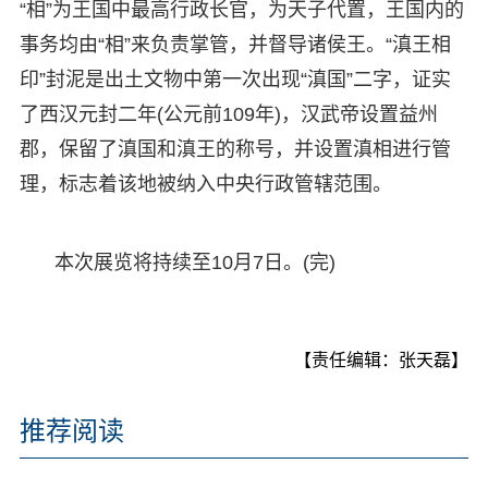
“相”为王国中最高行政长官，为天子代置，王国内的
事务均由“相”来负责掌管，并督导诸侯王。“滇王相
印”封泥是出土文物中第一次出现“滇国”二字，证实
了西汉元封二年(公元前109年)，汉武帝设置益州
郡，保留了滇国和滇王的称号，并设置滇相进行管
理，标志着该地被纳入中央行政管辖范围。
本次展览将持续至10月7日。(完)
【责任编辑：张天磊】
推荐阅读