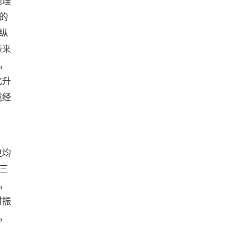
地理
的
纵
带来
，
化升
域经
更均
三
，
村振
，