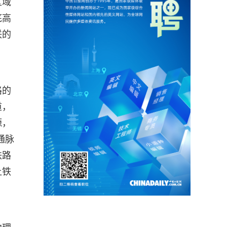
区域
底高
联的
路的
道，
源，
通脉
铁路
让铁