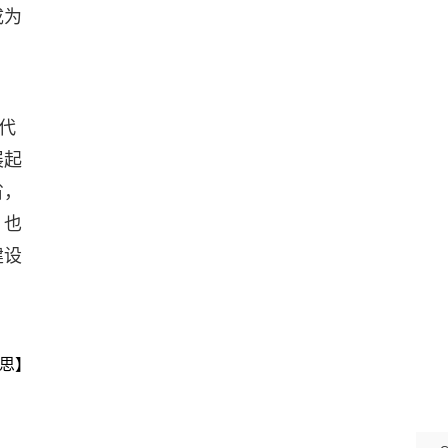
成为
代
展起
省，
，也
建设
思】