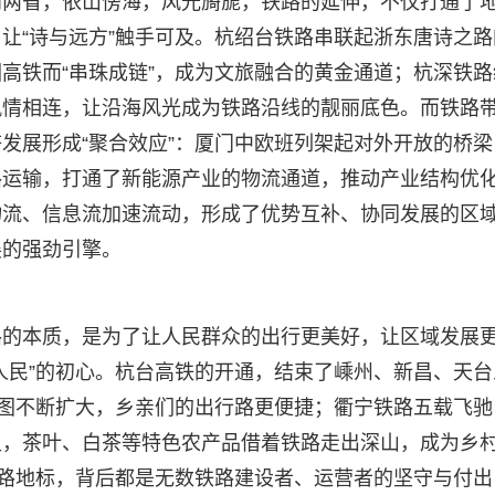
闽两省，依山傍海，风光旖旎，铁路的延伸，不仅打通了
让“诗与远方”触手可及。杭绍台铁路串联起浙东唐诗之路
高铁而“串珠成链”，成为文旅融合的黄金通道；杭深铁路
风情相连，让沿海风光成为铁路沿线的靓丽底色。而铁路
发展形成“聚合效应”：厦门中欧班列架起对外开放的桥梁
路运输，打通了新能源产业的物流通道，推动产业结构优
物流、信息流加速流动，形成了优势互补、协同发展的区
展的强劲引擎。
路的本质，是为了让人民群众的出行更美好，让区域发展
人民”的初心。杭台高铁的开通，结束了嵊州、新昌、天台
版图不断扩大，乡亲们的出行路更便捷；衢宁铁路五载飞驰
史，茶叶、白茶等特色农产品借着铁路走出深山，成为乡
铁路地标，背后都是无数铁路建设者、运营者的坚守与付出