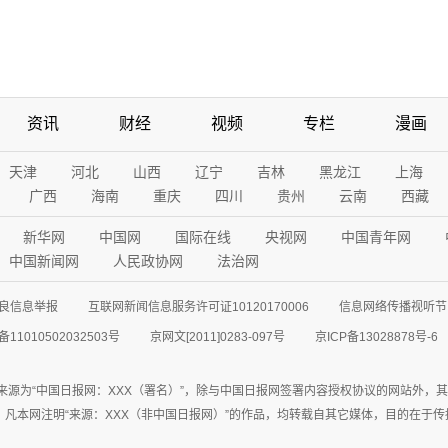
资讯
财经
视频
专栏
漫画
天津
河北
山西
辽宁
吉林
黑龙江
上海
广西
海南
重庆
四川
贵州
云南
西藏
新华网
中国网
国际在线
央视网
中国青年网
中国新闻网
人民政协网
法治网
良信息举报
互联网新闻信息服务许可证10120170006
信息网络传播视听节目
11010502032503号
京网文[2011]0283-097号
京ICP备13028878号-6
来源为“中国日报网：XXX（署名）”，除与中国日报网签署内容授权协议的网站外，
77联系；凡本网注明“来源：XXX（非中国日报网）”的作品，均转载自其它媒体，目的