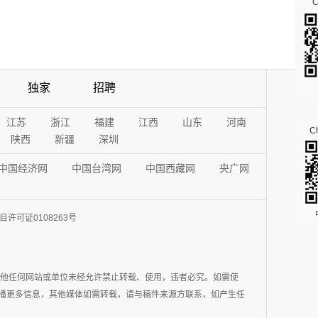
独家
招聘
江苏
浙江
福建
江西
山东
河南
Ch
陕西
新疆
深圳
中国经济网
中国台湾网
中国西藏网
央广网
许可证0108263号
其他任何网站或单位未经允许禁止转载、使用，违者必究。如需使
在于传播更多信息，其他媒体如需转载，请与稿件来源方联系，如产生任