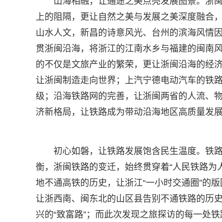
山海相融，让通途之美点亮发展图景。浙
上的阻隔，更让自然之美与发展之美深度融合，
山水人文，新昌的诗意风光、台州的滨海风情因
贯浙闽沿海，将浙江的江南水乡与福建的闽南
的不仅是文旅产业的繁荣，更让浙闽沿海的经济
让浙闽制造走向世界；上汽宁德电动汽车的铁
级；沿海铁路网的完善，让浙闽两省的人流、
济新格局，让铁路成为带动沿海地区高质量发
初心如磐，让铁路发展饱含民生温度。铁
衡，浙闽铁路的变迁，始终贯穿着“人民铁路为
地不通高铁的历史，让浙江“一小时交通圈”的
让浙西南、闽东北的山区县告别不通铁路的历
兴的“致富路”；而此次发现之旅探访的每一处