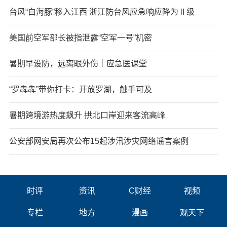
台风“白海豚”移入江西 浙江防台风应急响应降为Ⅱ级
美国前空军部长被指泄露“空军一号”机密
暑期早设防，远离眼外伤｜应急医课堂
“罗犇犇”带你打卡：开放罗湖，触手可及
暑期跨境游热度飙升 拱北口岸迎来客流高峰
公安部网安局再次公布15起涉汛涉灾网络谣言案例
时评
资讯
C财经
视频
专栏
地方
漫画
观天下