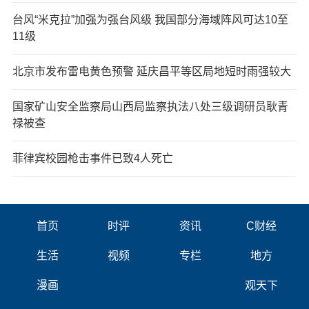
台风“米克拉”加强为强台风级 我国部分海域阵风可达10至
11级
北京市发布雷电黄色预警 延庆昌平等区局地短时雨强较大
国家矿山安全监察局山西局监察执法八处三级调研员耿青
禄被查
菲律宾校园枪击事件已致4人死亡
首页
时评
资讯
C财经
生活
视频
专栏
地方
漫画
观天下