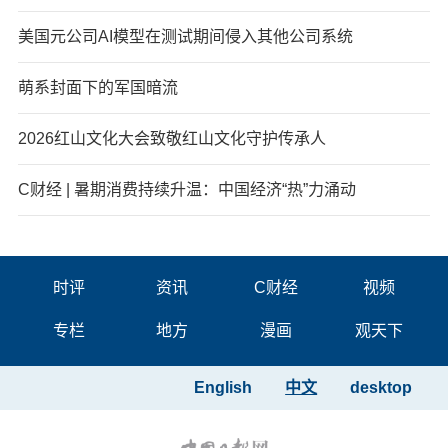
美国元公司AI模型在测试期间侵入其他公司系统
萌系封面下的军国暗流
2026红山文化大会致敬红山文化守护传承人
C财经 | 暑期消费持续升温：中国经济“热”力涌动
时评
资讯
C财经
视频
专栏
地方
漫画
观天下
English
中文
desktop