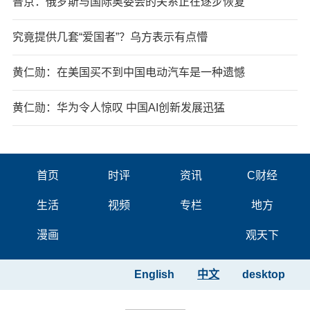
普京：俄罗斯与国际奥委会的关系正在逐步恢复
究竟提供几套“爱国者”？乌方表示有点懵
黄仁勋：在美国买不到中国电动汽车是一种遗憾
黄仁勋：华为令人惊叹 中国AI创新发展迅猛
首页
时评
资讯
C财经
生活
视频
专栏
地方
漫画
观天下
English
中文
desktop