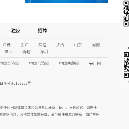
独家
招聘
江苏
浙江
福建
江西
山东
河南
Ch
陕西
新疆
深圳
中国经济网
中国台湾网
中国西藏网
央广网
许可证0108263号
其他任何网站或单位未经允许禁止转载、使用，违者必究。如需使
在于传播更多信息，其他媒体如需转载，请与稿件来源方联系，如产生任