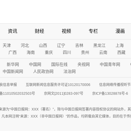
资讯
财经
视频
专栏
漫画
天津
河北
山西
辽宁
吉林
黑龙江
上海
广西
海南
重庆
四川
贵州
云南
西藏
新华网
中国网
国际在线
央视网
中国青年网
中国新闻网
人民政协网
法治网
良信息举报
互联网新闻信息服务许可证10120170006
信息网络传播视听节目
11010502032503号
京网文[2011]0283-097号
京ICP备13028878号-6
来源为“中国日报网：XXX（署名）”，除与中国日报网签署内容授权协议的网站外，
77联系；凡本网注明“来源：XXX（非中国日报网）”的作品，均转载自其它媒体，目的