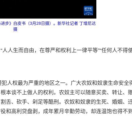
进步》白皮书（3月28日摄）。新华社记者 丁增尼达
摄
“人人生而自由，在尊严和权利上一律平等”“任何人不得
上侵犯人权最为严重的地区之一。广大农奴和奴隶生命安全
，根本谈不上做人的权利。农奴主可以随意买卖、转让、
、割舌、砍手、剁足等酷刑。农奴和奴隶的生死、婚姻、
劳役和高利贷盘剥，成年累月辛勤劳动，却连温饱也得不