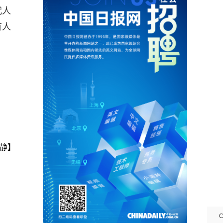
代人
有人
静】