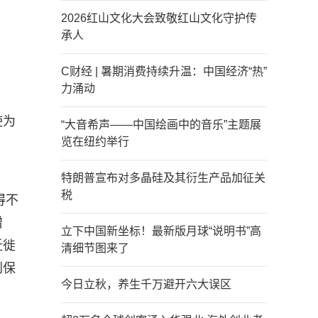
2026红山文化大会致敬红山文化守护传
承人
C财经 | 暑期消费持续升温：中国经济“热”
力涌动
使为
“大音希声——中国绘画中的音乐”主题展
览在纽约举行
特朗普宣布对多晶硅及其衍生产品加征关
税
得不
赠
立下中国新坐标！最新版月球“说明书”高
迁徙
清细节图来了
到保
今日立秋，养生千万避开六大误区