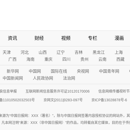
资讯
财经
视频
专栏
漫画
天津
河北
山西
辽宁
吉林
黑龙江
上海
广西
海南
重庆
四川
贵州
云南
西藏
新华网
中国网
国际在线
央视网
中国青年网
中国新闻网
人民政协网
法治网
良信息举报
互联网新闻信息服务许可证10120170006
信息网络传播视听节目
11010502032503号
京网文[2011]0283-097号
京ICP备13028878号-6
来源为“中国日报网：XXX（署名）”，除与中国日报网签署内容授权协议的网站外，
77联系；凡本网注明“来源：XXX（非中国日报网）”的作品，均转载自其它媒体，目的