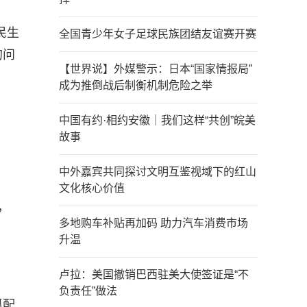
民生
全国青少年女子足球民族团结友谊赛开赛
的问
【世界说】外媒警示：日本“国家情报局”
。
成为推倒战后制衡机制危险之举
中国有约·相约安徽｜我们这样“共创”皖美
故事
中外嘉宾共同探讨文明互鉴视域下的红山
文化核心价值
，
多地购车补贴再加码 助力汽车消费市场
升温
卢拉：美国撤销巴西驻美大使签证是“不
负责任”做法
抓配