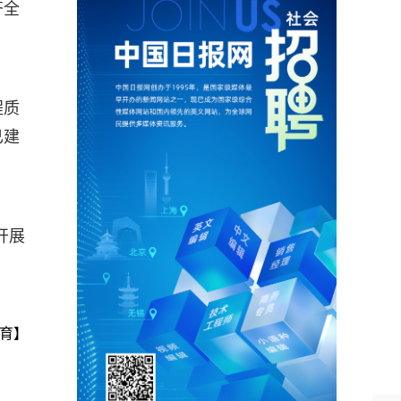
齐全
程质
已建
开展
育】