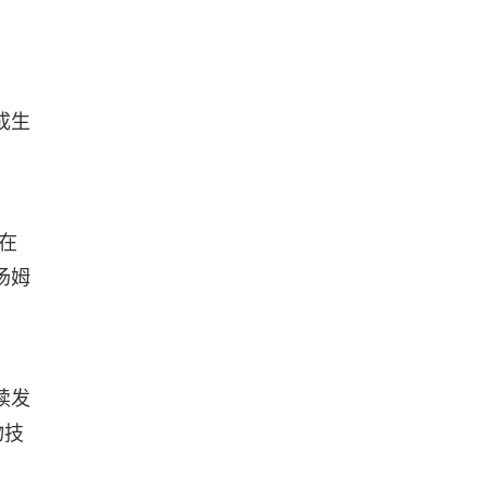
成生
在
汤姆
续发
物技