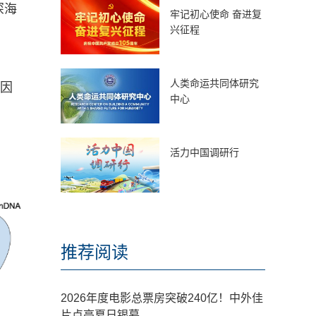
深海
牢记初心使命 奋进复
兴征程
人类命运共同体研究
基因
中心
活力中国调研行
推荐阅读
2026年度电影总票房突破240亿！中外佳
片点亮夏日银幕