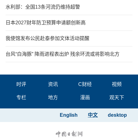
水利部：全国13条河流仍维持超警
日本2027财年防卫预算申请额创新高
我使馆发布公民赴泰参加文体活动提醒
台风“白海豚” 降雨进程表出炉 残余环流或将影响北方
时评
资讯
C财经
视频
专栏
地方
漫画
观天下
English
中文
desktop