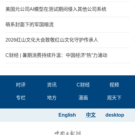
美国元公司AI模型在测试期间侵入其他公司系统
萌系封面下的军国暗流
2026红山文化大会致敬红山文化守护传承人
C财经 | 暑期消费持续升温：中国经济“热”力涌动
时评
资讯
C财经
视频
专栏
地方
漫画
观天下
English
中文
desktop