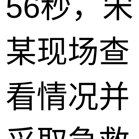
56秒，宋
某现场查
看情况并