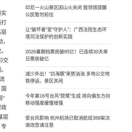
印尼一火山景区因山火关闭 我领馆提醒
习实
公民暂勿前往
断打
让“破坏者”变“守护人”：广西法院生态环
基层
境司法保护的创新实践
动，
效。
2026暑期档票房破85亿！已连续30天单
日票房破亿
习交
同。
减少外出！“白海豚”来势汹汹 多地公交地
流
铁停运、景区关闭
。国
今年第16号台风“琵鹭”生成 将向偏东方向
”
移动强度缓慢增强
财政
基层
受台风影响 杭州机场已取消航班388架次
退改签请注意
、专