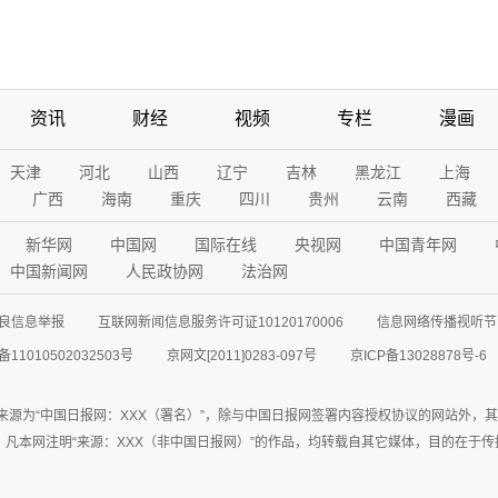
资讯
财经
视频
专栏
漫画
天津
河北
山西
辽宁
吉林
黑龙江
上海
广西
海南
重庆
四川
贵州
云南
西藏
新华网
中国网
国际在线
央视网
中国青年网
中国新闻网
人民政协网
法治网
良信息举报
互联网新闻信息服务许可证10120170006
信息网络传播视听节目
11010502032503号
京网文[2011]0283-097号
京ICP备13028878号-6
来源为“中国日报网：XXX（署名）”，除与中国日报网签署内容授权协议的网站外，
77联系；凡本网注明“来源：XXX（非中国日报网）”的作品，均转载自其它媒体，目的