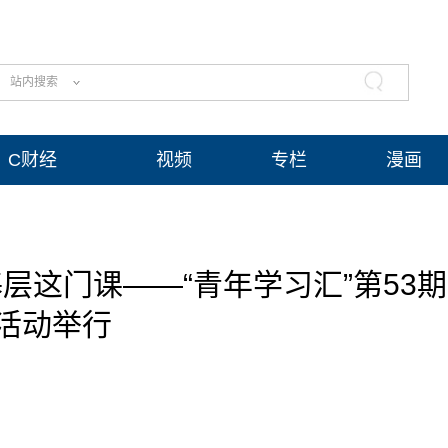
站内搜索
C财经
视频
专栏
漫画
层这门课——“青年学习汇”第53期
活动举行