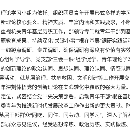
年理论学习小组为依托，组织团员青年开展形式多样的学
创新理论核心要义、精神实质、丰富内涵和实践要求，不
度重视机关青年基层历练工作，部领导专门就青年干部到
教育成果，持续深化“关键小事”“根在基层”调研实践活
入一线蹲点调研、专题调研，确保调研有深度有价值有实
心组领学导学、党支部“三会一课”组学促学、青年理论学
党的创新理论的政治认同、思想认同、理论认同、情感认
基层活动，就基层治理、扶危救困、文明创建等工作开展交
青年深刻体悟党的创新理论在实践转化中释放的强大力量
定位，紧密结合党中央决策部署，启动青年干部“根在基层
全委青年为推进新时代发展改革工作作出新的更大贡献。
基层干部群众“同吃、同住、同劳动、同学习”，深入了解
干部群众意见建议，经受思想淬炼、政治历练、实践锻炼