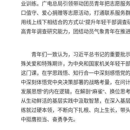
业训练。广电总局引领带动团员青年把志愿服
口值守、爱心捐赠等志愿活动，打通联系服务群众
用线上线下相结合的方式以“提升年轻干部调查研
高青年调查研究能力，团结动员气象青年在推
青年们一致认为，习近平总书记的重要批
殊关爱和特殊期许，为中央和国家机关年轻干
这门课，在学思践悟、知行合一中深刻感悟党的创
中深刻体悟党中央决策部署的战略考量，在问计
发展思想”的内在逻辑，在解剖“麻雀”、换位
从生动鲜活的基层实践中汲取智慧，在深入基
练就过硬本领，不断向下扎根、向上生长，带头
中挺膺担当、奋勇争先。