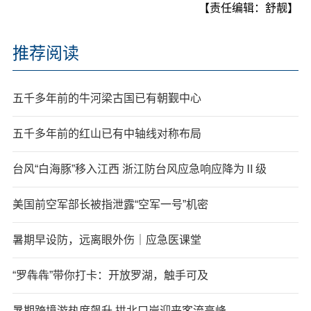
【责任编辑：舒靓】
推荐阅读
五千多年前的牛河梁古国已有朝觐中心
五千多年前的红山已有中轴线对称布局
台风“白海豚”移入江西 浙江防台风应急响应降为Ⅱ级
美国前空军部长被指泄露“空军一号”机密
暑期早设防，远离眼外伤｜应急医课堂
“罗犇犇”带你打卡：开放罗湖，触手可及
暑期跨境游热度飙升 拱北口岸迎来客流高峰