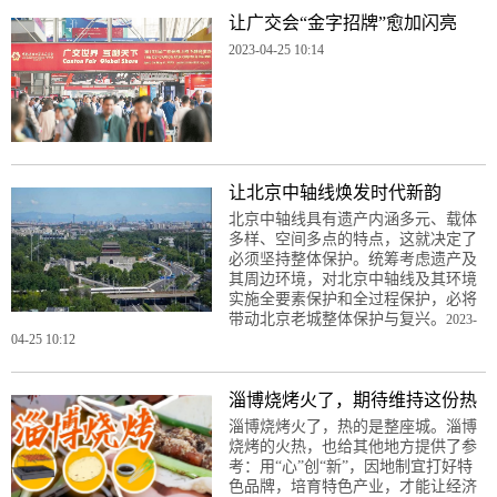
让广交会“金字招牌”愈加闪亮
2023-04-25 10:14
让北京中轴线焕发时代新韵
北京中轴线具有遗产内涵多元、载体
多样、空间多点的特点，这就决定了
必须坚持整体保护。统筹考虑遗产及
其周边环境，对北京中轴线及其环境
实施全要素保护和全过程保护，必将
带动北京老城整体保护与复兴。
2023-
04-25 10:12
淄博烧烤火了，期待维持这份热
淄博烧烤火了，热的是整座城。淄博
烧烤的火热，也给其他地方提供了参
考：用“心”创“新”，因地制宜打好特
色品牌，培育特色产业，才能让经济