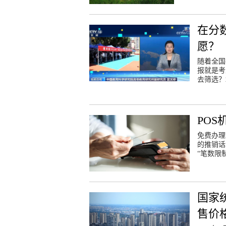
在分
愿？
随着全国
报就是考
去筛选？
PO
免费办理
的推销话
“笔数限
国家
售价