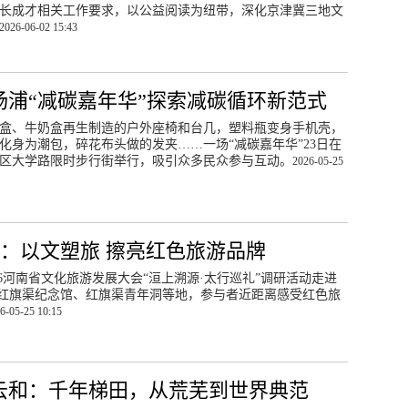
长成才相关工作要求，以公益阅读为纽带，深化京津冀三地文
2026-06-02 15:43
杨浦“减碳嘉年华”探索减碳循环新范式
盒、牛奶盒再生制造的户外座椅和台几，塑料瓶变身手机壳，
化身为潮包，碎花布头做的发夹……一场“减碳嘉年华”23日在
区大学路限时步行街举行，吸引众多民众参与互动。
2026-05-25
：以文塑旅 擦亮红色旅游品牌
026河南省文化旅游发展大会“洹上溯源·太行巡礼”调研活动走进
红旗渠纪念馆、红旗渠青年洞等地，参与者近距离感受红色旅
6-05-25 10:15
云和：千年梯田，从荒芜到世界典范