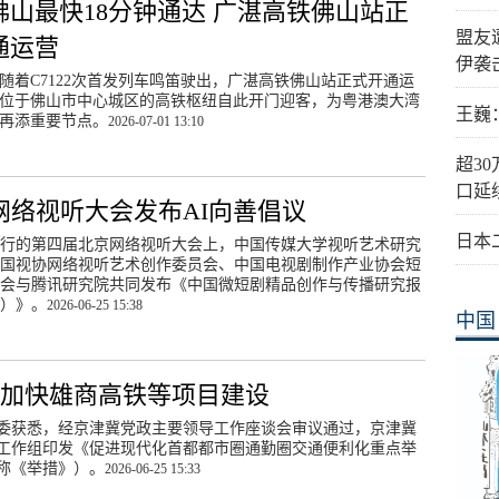
佛山最快18分钟通达 广湛高铁佛山站正
盟友
通运营
伊袭
，随着C7122次首发列车鸣笛驶出，广湛高铁佛山站正式开通运
位于佛山市中心城区的高铁枢纽自此开门迎客，为粤港澳大湾
王巍
再添重要节点。
2026-07-01 13:10
超3
口延
网络视听大会发布AI向善倡议
日本
行的第四届北京网络视听大会上，中国传媒大学视听艺术研究
国视协网络视听艺术创作委员会、中国电视剧制作产业协会短
会与腾讯研究院共同发布《中国微短剧精品创作与传播研究报
6）》。
2026-06-25 15:38
中国
加快雄商高铁等项目建设
委获悉，经京津冀党政主要领导工作座谈会审议通过，京津冀
工作组印发《促进现代化首都都市圈通勤圈交通便利化重点举
称《举措》）。
2026-06-25 15:33