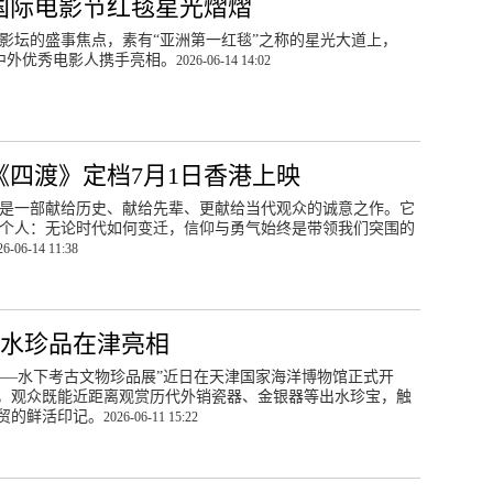
国际电影节红毯星光熠熠
影坛的盛事焦点，素有“亚洲第一红毯”之称的星光大道上，
位中外优秀电影人携手亮相。
2026-06-14 14:02
《四渡》定档7月1日香港上映
是一部献给历史、献给先辈、更献给当代观众的诚意之作。它
个人：无论时代如何变迁，信仰与勇气始终是带领我们突围的
26-06-14 11:38
水珍品在津亮相
——水下考古文物珍品展”近日在天津国家海洋博物馆正式开
，观众既能近距离观赏历代外销瓷器、金银器等出水珍宝，触
贸的鲜活印记。
2026-06-11 15:22