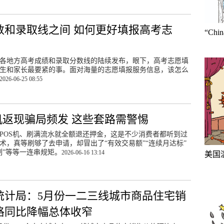
数和录取线之间 如何更好填报高考志
“Ch
各地方高考成绩和录取分数线的陆续发布，眼下，高考志愿填
生和家长最要紧的事。面对海量的志愿填报服务信息，该怎么
2026-06-25 08:55
S机返现骗局频发 这些套路需警惕
POS机、刷满流水就全额退还押金，这是不少消费者都听到过
术，真等刷够了去申请，却冒出了“有效交易额”“连续月达标”
制”等等一连串规矩。
2026-06-16 13:14
美国
统计局：5月份一二三线城市商品住宅销
格同比降幅总体收窄