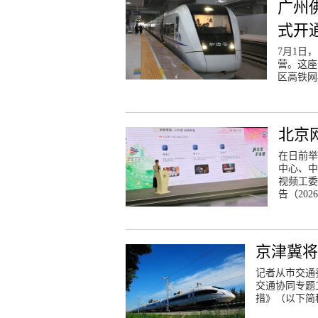
广州
式开
7月1日
营。这座
区高铁网
北京
在日前举
中心、中
视频工委
告（202
京津冀将
记者从市交通
交通协同专题
措》（以下简