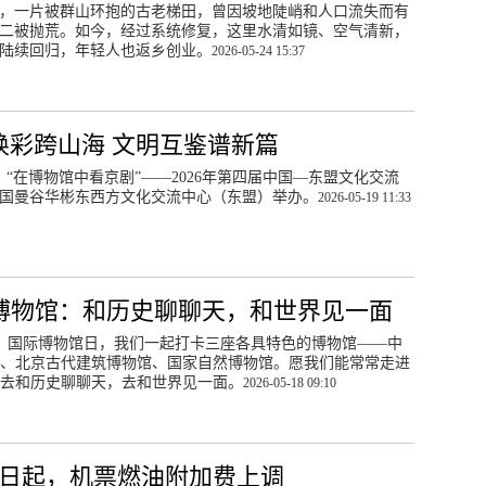
，一片被群山环抱的古老梯田，曾因坡地陡峭和人口流失而有
二被抛荒。如今，经过系统修复，这里水清如镜、空气清新，
陆续回归，年轻人也返乡创业。
2026-05-24 15:37
焕彩跨山海 文明互鉴谱新篇
日，“在博物馆中看京剧”——2026年第四届中国—东盟文化交流
国曼谷华彬东西方文化交流中心（东盟）举办。
2026-05-19 11:33
博物馆：和历史聊聊天，和世界见一面
日，国际博物馆日，我们一起打卡三座各具特色的博物馆——中
、北京古代建筑博物馆、国家自然博物馆。愿我们能常常走进
去和历史聊聊天，去和世界见一面。
2026-05-18 09:10
16日起，机票燃油附加费上调