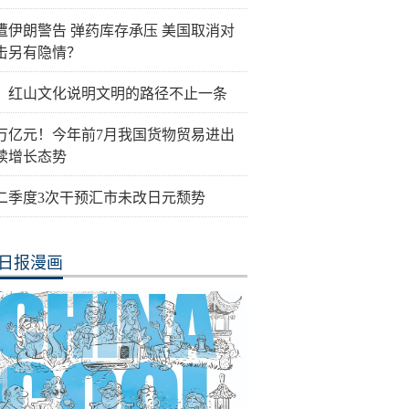
遭伊朗警告 弹药库存承压 美国取消对
击另有隐情？
：红山文化说明文明的路径不止一条
0万亿元！今年前7月我国货物贸易进出
续增长态势
二季度3次干预汇市未改日元颓势
日报漫画