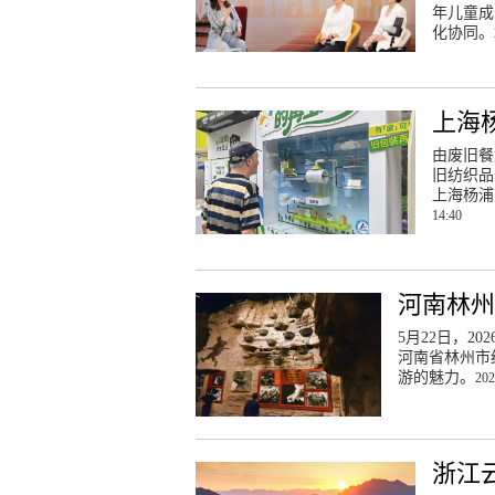
年儿童成
化协同。
上海
由废旧餐
旧纺织品
上海杨浦
14:40
河南林州
5月22日，2
河南省林州市
游的魅力。
202
浙江