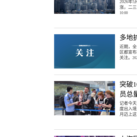
2026
涨，二三
10:00
多地
近期，全
区都宣布
关注。
20
突破
员总
记者今天
度出入境
月迈上这