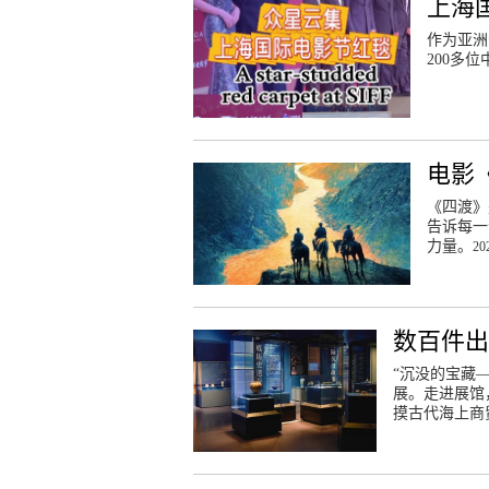
上海
作为亚洲
200多
电影
《四渡》
告诉每一
力量。
20
数百件出
“沉没的宝藏
展。走进展馆
摸古代海上商