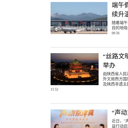
端午
续升
随着端午
目的地吸
09:56
“丝路文
举办
由陕西省人民
外文局煦方国
及陕西非遗主
15:52
“声
近日，“
益行动启