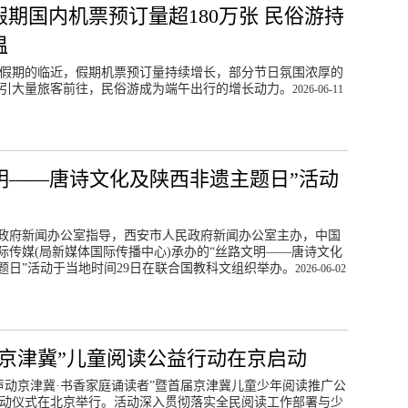
假期国内机票预订量超180万张 民俗游持
温
假期的临近，假期机票预订量持续增长，部分节日氛围浓厚的
引大量旅客前往，民俗游成为端午出行的增长动力。
2026-06-11
明——唐诗文化及陕西非遗主题日”活动
政府新闻办公室指导，西安市人民政府新闻办公室主办，中国
际传媒(局新媒体国际传播中心)承办的“丝路文明——唐诗文化
题日”活动于当地时间29日在联合国教科文组织举办。
2026-06-02
动京津冀”儿童阅读公益行动在京启动
声动京津冀·书香家庭诵读者”暨首届京津冀儿童少年阅读推广公
动仪式在北京举行。活动深入贯彻落实全民阅读工作部署与少