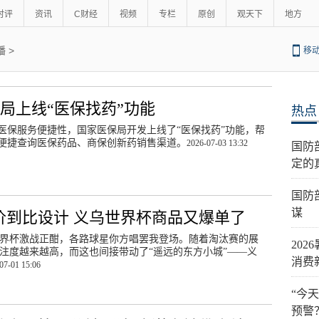
时评
资讯
C财经
视频
专栏
原创
观天下
地方
播
>
移
局上线“医保找药”功能
热点
医保服务便捷性，国家医保局开发上线了“医保找药”功能，帮
便捷查询医保药品、商保创新药销售渠道。
2026-07-03 13:32
国防
定的
国防
谋
价到比设计 义乌世界杯商品又爆单了
界杯激战正酣，各路球星你方唱罢我登场。随着淘汰赛的展
202
注度越来越高，而这也间接带动了“遥远的东方小城”——义
消费
07-01 15:06
“今
预警