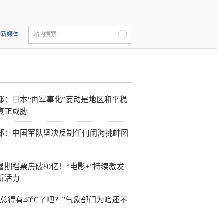
动新媒体
站内搜索
部：日本“再军事化”妄动是地区和平稳
真正威胁
部：中国军队坚决反制任何闹海挑衅图
6暑期档票房破80亿！“电影+”持续激发
新活力
天总得有40℃了吧？”气象部门为啥还不
？