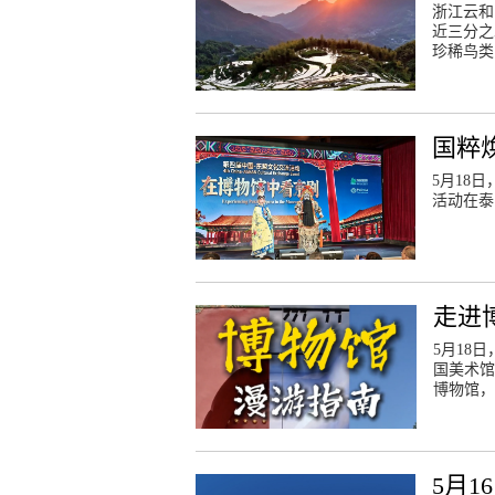
浙江云和
近三分之
珍稀鸟类
国粹
5月18
活动在泰
走进
5月18
国美术馆
博物馆，
5月