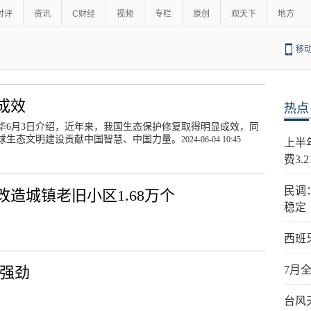
时评
资讯
C财经
视频
专栏
原创
观天下
地方
移
成效
热点
华6月3日介绍，近年来，我国生态保护修复取得明显成效，同
球生态文明建设贡献中国智慧、中国力量。
2024-06-04 10:45
上半
费3.
民调
改造城镇老旧小区1.68万个
稳定
西班
头强劲
7月
台风