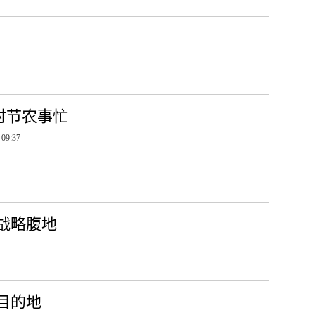
时节农事忙
 09:37
战略腹地
目的地