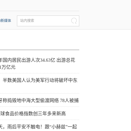
动新媒体
站内搜索
年国内居民出游人次34.63亿 出游总花
21万亿元
：半数美国人认为美军行动将破坏中东
牙称捣毁地中海大型偷渡网络 78人被捕
全球食品价格指数创三年多来新高
天，雨后平安不触电！跟“小赫兹”一起