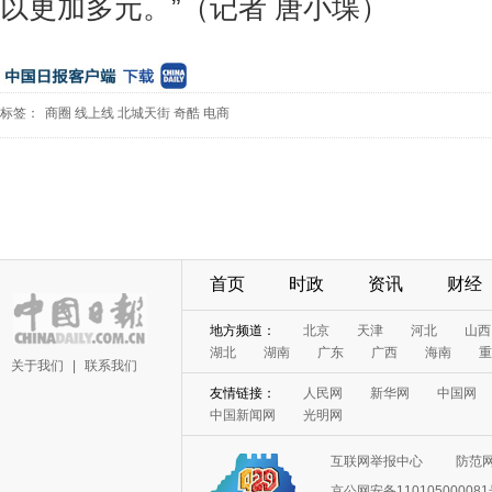
以更加多元。”（记者 唐小堞）
标签：
商圈
线上线
北城天街
奇酷
电商
首页
时政
资讯
财经
地方频道：
北京
天津
河北
山西
湖北
湖南
广东
广西
海南
重
关于我们
|
联系我们
友情链接：
人民网
新华网
中国网
中国新闻网
光明网
互联网举报中心
防范
京公网安备11010500008