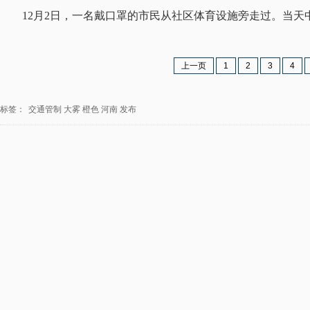
12月2日，一名戴口罩的市民从社区体育设施旁走过。当天
上一页
1
2
3
4
标签：
交通管制
大雾
橙色
河南
发布