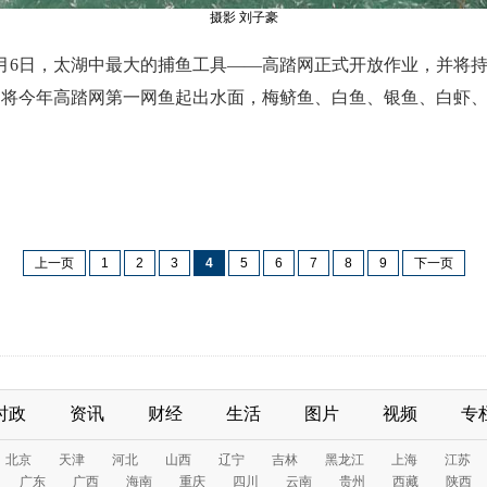
摄影 刘子豪
。9月6日，太湖中最大的捕鱼工具——高踏网正式开放作业，并将持续
力将今年高踏网第一网鱼起出水面，梅鲚鱼、白鱼、银鱼、白虾
上一页
1
2
3
4
5
6
7
8
9
下一页
时政
资讯
财经
生活
图片
视频
专
北京
天津
河北
山西
辽宁
吉林
黑龙江
上海
江苏
广东
广西
海南
重庆
四川
云南
贵州
西藏
陕西