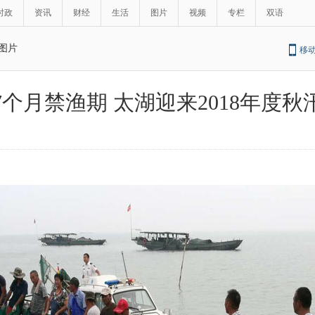
时政
资讯
财经
生活
图片
视频
专栏
双语
图片
移
7个月禁渔期 太湖迎来2018年度秋