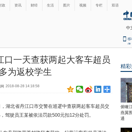
时政
资讯
财经
生活
图片
视频
专栏
双语
中
移
体
江口一天查获两起大客车超员
精彩
多为返校学生
2018-08-28 14:18:58
制网
日，湖北省丹江口市交警在巡逻中查获两起客车超员交
俯瞰
燕翼
，驾驶员王某被依法罚款500元扣12分处罚。
通