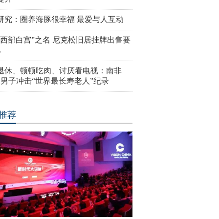
研究：圈养海豚很幸福 最爱与人互动
“西部白宫”之名 尼克松旧居挂牌出售要
亿
岁退休、顿顿吃肉、讨厌看电视：南非
4岁男子冲击“世界最长寿老人”纪录
推荐