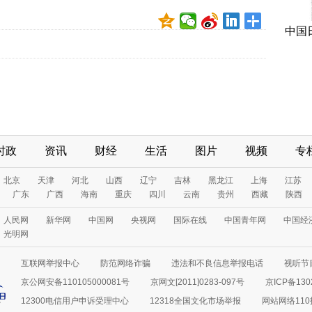
中国
时政
资讯
财经
生活
图片
视频
专
北京
天津
河北
山西
辽宁
吉林
黑龙江
上海
江苏
广东
广西
海南
重庆
四川
云南
贵州
西藏
陕西
人民网
新华网
中国网
央视网
国际在线
中国青年网
中国经
光明网
互联网举报中心
防范网络诈骗
违法和不良信息举报电话
视听节目
京公网安备110105000081号
京网文[2011]0283-097号
京ICP备130
12300电信用户申诉受理中心
12318全国文化市场举报
网站网络11