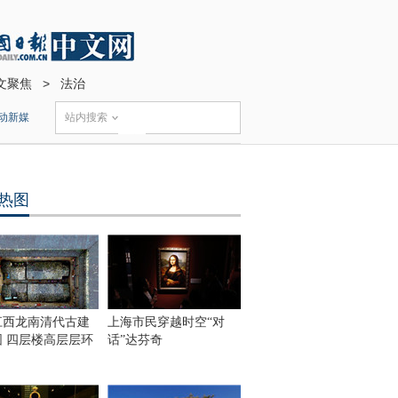
文聚焦
>
法治
动新媒
站内搜索
热图
江西龙南清代古建
上海市民穿越时空“对
围 四层楼高层层环
话”达芬奇