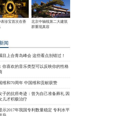
钟表珍宝首次在香
北京中轴线第二大建筑
出
群重现真容
新闻
瞩目上合青岛峰会 这些看点别错过！
：你喜欢的音乐类型可以反映你的性格
商
国维和70周年 中国维和贡献获赞
女子的抗癌奇迹：曾为自己准备葬礼 因
女儿才积极治疗
显示2017年我国专利数量稳定 专利水平
提升