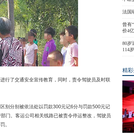
法国
曾有
价4
80
11
精彩
客进行了交通安全宣传教育，同时，责令驾驶员及时联
别分别被依法处以罚款300元记6分与罚款500元记
管部门。客运公司相关线路已被责令停运整改，驾驶员
处罚。