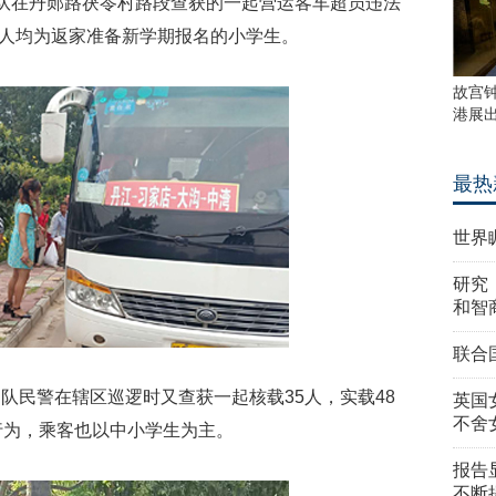
队在丹郧路茯苓村路段查获的一起营运客车超员违法
6人均为返家准备新学期报名的小学生。
故宫
港展
最热
世界
研究
和智
联合
队民警在辖区巡逻时又查获一起核载35人，实载48
英国
不舍
行为，乘客也以中小学生为主。
报告
不断