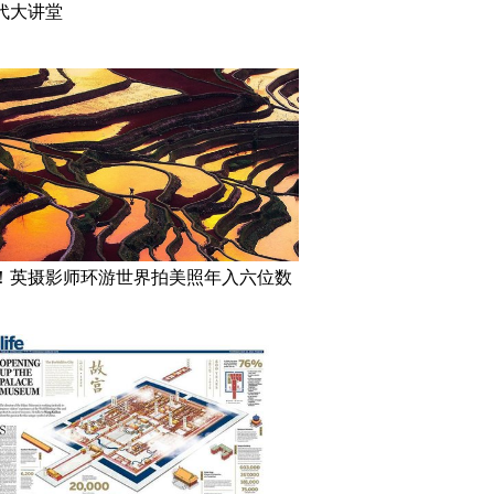
代大讲堂
！英摄影师环游世界拍美照年入六位数