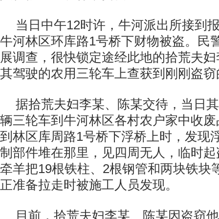
当日中午12时许，牛河派出所接到
牛河林区环库路1号桥下财物被盗。民
展调查，很快锁定途经此地的拾荒夫妇
其驾驶的农用三轮车上查获到刚刚盗窃
据拾荒夫妇李某、陈某交待，当日其
辆三轮车到牛河林区各村农户家中收废
到林区库周路1号桥下浮桥上时，发现
制部件堆在那里，见四周无人，临时起
牵羊把19根铁柱、2根钢管和两块铁块
正准备拉走时被施工人员发现。
目前，拾荒夫妇李某、陈某因盗窃他