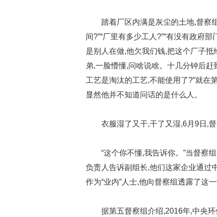
踏着厂区内满是灰尘的土地,督察
间?”“厂里有多少工人?”“有没有政府
是别人在做,他欠我们钱,把这个厂子
弟,一脸懵懂,问啥说啥。十几分钟后赶
工艺是淘汰的工艺,不能使用了?”就在
显然他并不知道问话的是什么人。
衣服湿了又干,干了又湿,6月9日
“这个你不懂,我告诉你。”当督察
负责人告诉副组长,他们这家企业通过中间
作为“业内”人士,他向督察组透露了这
据第五督察组介绍,2016年,中