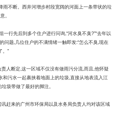
州市降雨不断。西井河增步村段宽阔的河面上一条带状的垃
注意。
组一行先后到多个住户进行问询,“河水臭不臭?”“去年以
的问题,几位住户的不满情绪一触即发:“怎么不臭,现在
了。”
责人断定,这一区域不仅没有做雨污分流,而且,他怀疑
雨水和污水一起裹挟着地面上的垃圾,直接从地表流入江
的垃圾带做了最好的脚注。
闻讯赶来的广州市环保局以及水务局负责人均对该区域