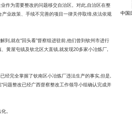
企业作为需要整改的问题移交自治区。对此,自治区在整
中国
不符合产业政策、手续不完善的项目一律关停取缔,依法依规
到,就在“回头看”督察组进驻前,他们曾到钦州市进行
、黄屋屯镇及钦北区大直镇,就发现20多家小冶炼厂,
已经完全掌握了钦南区小冶炼厂违法生产的事实,但是,
铝“问题整改已经广西督察整改工作领导小组确认完成并
法化。