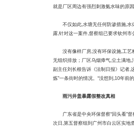
就是厂区周边有强烈刺激氨水味的原
不仅如此,水塘无任何防渗措施,水
露,针对这一案件,督察组已要求钦州
没有像样厂房,没有环保设施,工艺
无组织排放；厂区乌烟瘴气,尘土满地
副主任刘长根告诉《法制日报》记者,
炼”一条街时的情况。“没想到,10年前
雨污井盖暴露假整改真相
广东省是中央环保督察“回头看”督
次日,第五督察组到广州市白云区实地