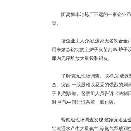
距离恒丰冶炼厂不远的一家企业虽
查。
据企业工人介绍,这家无名铁合金
用来熔炼铝锭的土炉子火苗乱窜,炉子
库内无序堆放大量袋装铝灰。
了解情况,现场调查、取样,完成
查。突然,一股股难以忍受的强烈的刺
子,剧烈咳嗽。督察组人员告诉《法制
时,空气中同时混杂着一氧化碳。
督察组现场调查发现,这家无名企
铝灰遇水产生大量氨气,等氨气释放到