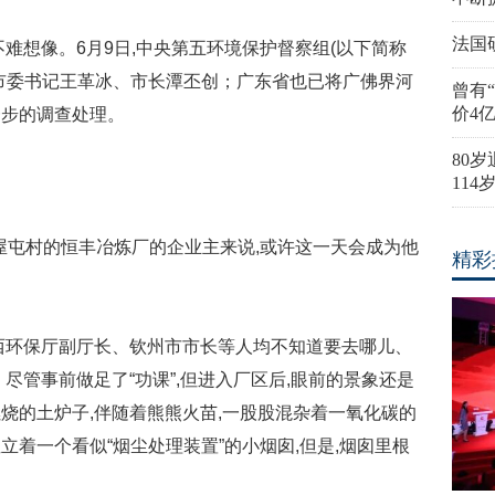
法国
难想像。6月9日,中央第五环境保护督察组(以下简称
市委书记王革冰、市长潭丕创；广东省也已将广佛界河
曾有
价4
一步的调查处理。
80
11
黄屋屯村的恒丰冶炼厂的企业主来说,或许这一天会成为他
精彩
西环保厅副厅长、钦州市市长等人均不知道要去哪儿、
尽管事前做足了“功课”,但进入厂区后,眼前的景象还是
烧的土炉子,伴随着熊熊火苗,一股股混杂着一氧化碳的
着一个看似“烟尘处理装置”的小烟囱,但是,烟囱里根