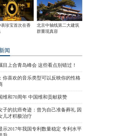
钟表珍宝首次在香
北京中轴线第二大建筑
出
群重现真容
新闻
瞩目上合青岛峰会 这些看点别错过！
：你喜欢的音乐类型可以反映你的性格
商
国维和70周年 中国维和贡献获赞
女子的抗癌奇迹：曾为自己准备葬礼 因
女儿才积极治疗
显示2017年我国专利数量稳定 专利水平
提升