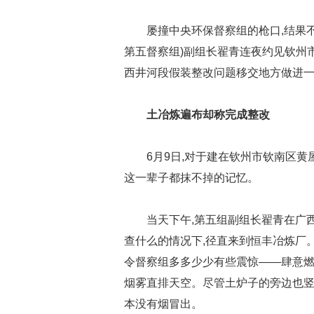
屡撞中央环保督察组的枪口,结果不
第五督察组)副组长翟青连夜约见钦州
西井河段假装整改问题移交地方做进
土冶炼遍布却称完成整改
6月9日,对于建在钦州市钦南区
这一辈子都抹不掉的记忆。
当天下午,第五组副组长翟青在广
查什么的情况下,径直来到恒丰冶炼厂。
令督察组多多少少有些震惊——肆意燃
烟雾直排天空。尽管土炉子的旁边也竖立
本没有烟冒出。