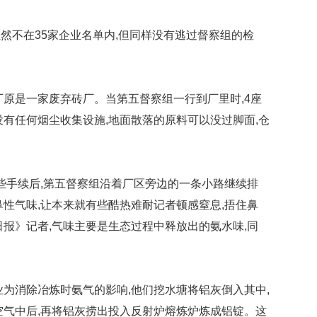
然不在35家企业名单内,但同样没有逃过督察组的检
厂原是一家废弃砖厂。当第五督察组一行到厂里时,4座
没有任何烟尘收集设施,地面散落的原料可以没过脚面,仓
这些手续后,第五督察组沿着厂区旁边的一条小路继续排
鼻性气味,让本来就有些酷热难耐记者顿感窒息,捂住鼻
日报》记者,气味主要是生态过程中释放出的氨水味,同
业为消除冶炼时氨气的影响,他们挖水塘将铝灰倒入其中,
空气中后,再将铝灰捞出投入反射炉熔炼炉炼成铝锭。这