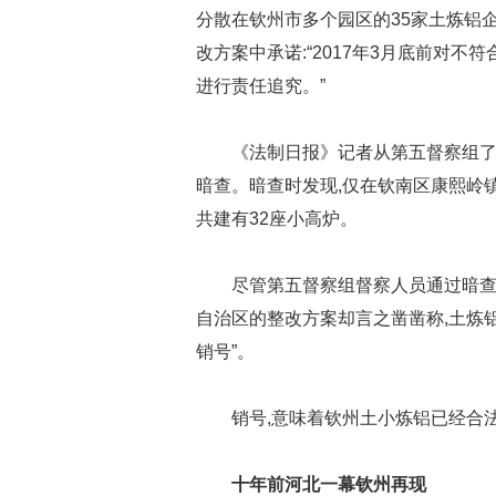
分散在钦州市多个园区的35家土炼铝
改方案中承诺:“2017年3月底前对
进行责任追究。”
《法制日报》记者从第五督察组了解
暗查。暗查时发现,仅在钦南区康熙岭镇
共建有32座小高炉。
尽管第五督察组督察人员通过暗查
自治区的整改方案却言之凿凿称,土炼
销号”。
销号,意味着钦州土小炼铝已经合
十年前河北一幕钦州再现