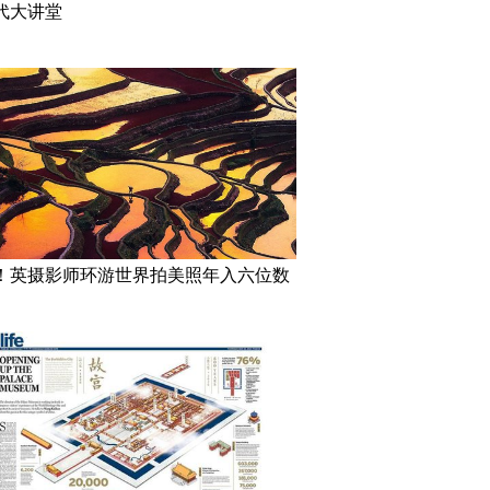
代大讲堂
！英摄影师环游世界拍美照年入六位数