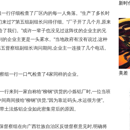
新时
组一行仔细检查了厂区内的每一人角落。“生产了多长时
部门来过?”第五组副组长问得仔细。“厂子开了几个月,原来
抵给了我们。”或许一辈子也没见过这阵仗的企业主的兄
到的企业主更是一头雾水。“当地政府有没有说过,这种
第五督察组副组长询问期间,企业主一连接了几个电话。
美差
,督察组一行一口气检查了4家同样的企业。
组一行来到一家自称给“柳钢“供货的小炼铝厂时,一位当班
商间接给“柳钢”供货,“因为靠近码头,水运很方便”。
一带土法炼铝企业如此密集背后的原因。
央环保督察组在向广西壮族自治区反馈督察意见时,明确将