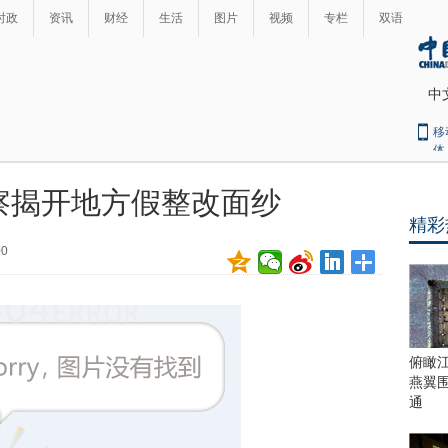
时政
资讯
财经
生活
图片
视频
专栏
双语
中
移
体
察揭开地方假整改面纱
精彩
00
俯瞰
燕翼
通