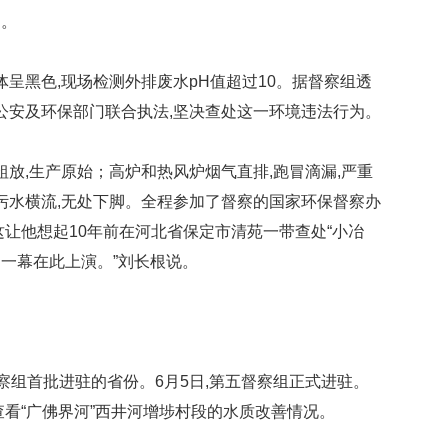
因。
体呈黑色,现场检测外排废水pH值超过10。据督察组透
市公安及环保部门联合执法,坚决查处这一环境违法行为。
粗放,生产原始；高炉和热风炉烟气直排,跑冒滴漏,严重
,污水横流,无处下脚。全程参加了督察的国家环保督察办
这让他想起10年前在河北省保定市清苑一带查处“小冶
的一幕在此上演。”刘长根说。
察组首批进驻的省份。6月5日,第五督察组正式进驻。
查看“广佛界河”西井河增埗村段的水质改善情况。