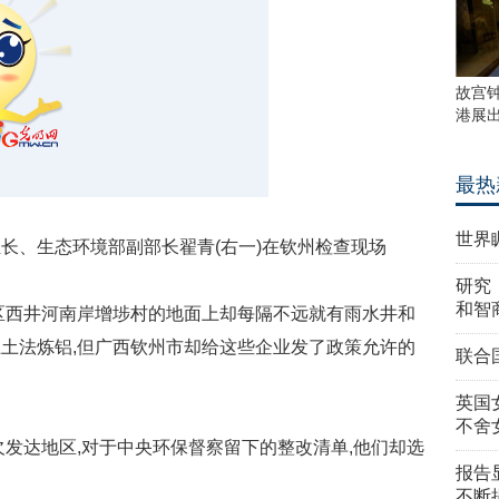
故宫
港展
最热
世界
、生态环境部副部长翟青(右一)在钦州检查现场
研究
和智
区西井河南岸增埗村的地面上却每隔不远就有雨水井和
土法炼铝,但广西钦州市却给这些企业发了政策允许的
联合
英国
不舍
欠发达地区,对于中央环保督察留下的整改清单,他们却选
报告
不断