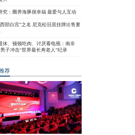
研究：圈养海豚很幸福 最爱与人互动
“西部白宫”之名 尼克松旧居挂牌出售要
亿
岁退休、顿顿吃肉、讨厌看电视：南非
4岁男子冲击“世界最长寿老人”纪录
推荐