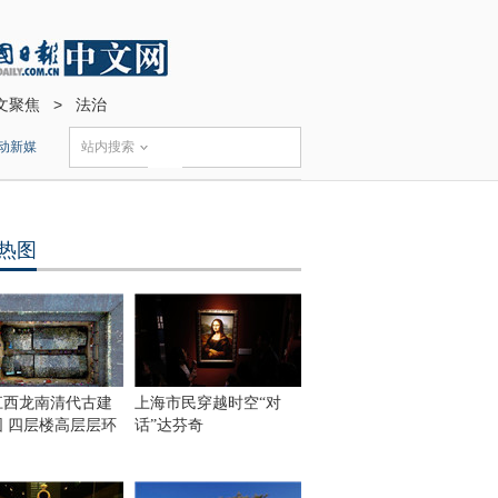
文聚焦
>
法治
动新媒
站内搜索
热图
江西龙南清代古建
上海市民穿越时空“对
围 四层楼高层层环
话”达芬奇