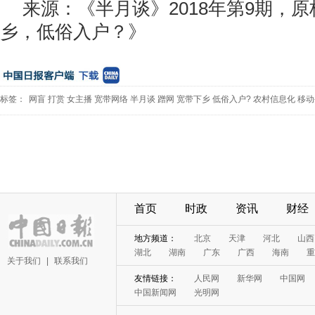
来源：《半月谈》2018年第9期，
乡，低俗入户？》
标签：
网盲
打赏
女主播
宽带网络
半月谈
蹭网
宽带下乡
低俗入户?
农村信息化
移动
首页
时政
资讯
财经
地方频道：
北京
天津
河北
山西
湖北
湖南
广东
广西
海南
重
关于我们
|
联系我们
友情链接：
人民网
新华网
中国网
中国新闻网
光明网