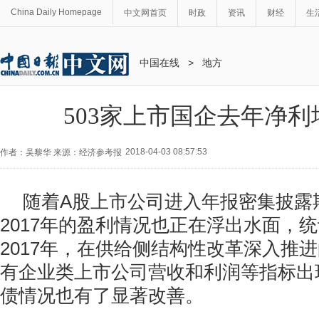
China Daily Homepage
中文网首页
时政
资讯
财经
生
中国在线
>
地方
503家上市国企去年净利
2018-04-03 08:57:53
作者：吴黎华 来源：经济参考报
随着A股上市公司进入年报密集披露
2017年的盈利情况也正在浮出水面，
2017年，在供给侧结构性改革深入推
有企业类上市公司营收和利润等指标出
债情况也有了显著改善。