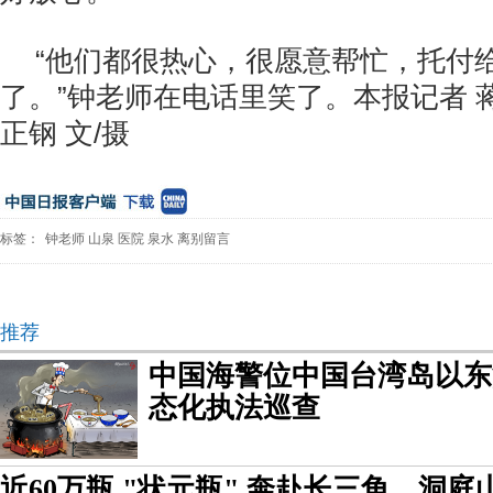
“他们都很热心，很愿意帮忙，托付
了。”钟老师在电话里笑了。本报记者 蒋
正钢 文/摄
标签：
钟老师
山泉
医院
泉水
离别留言
推荐
中国海警位中国台湾岛以东
态化执法巡查
近60万瓶 "状元瓶" 奔赴长三角，洞庭