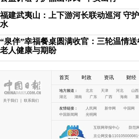
福建武夷山：上下游河长联动巡河 守
水
“泉伴”幸福餐桌圆满收官：三轮温情送
老人健康与期盼
首页
时政
资讯
财经
地方频道：
北京
天津
河北
山西
湖北
湖南
广东
广西
海南
重
关于我们
|
联系我们
友情链接：
人民网
新华网
中国网
中国新闻网
光明网
互联网举报中心
防范
京公网安备11010500008