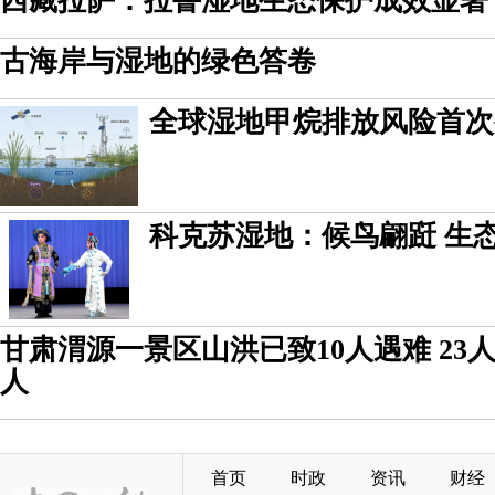
西藏拉萨：拉鲁湿地生态保护成效显著
古海岸与湿地的绿色答卷
全球湿地甲烷排放风险首次
科克苏湿地：候鸟翩跹 生
甘肃渭源一景区山洪已致10人遇难 23人
人
首页
时政
资讯
财经