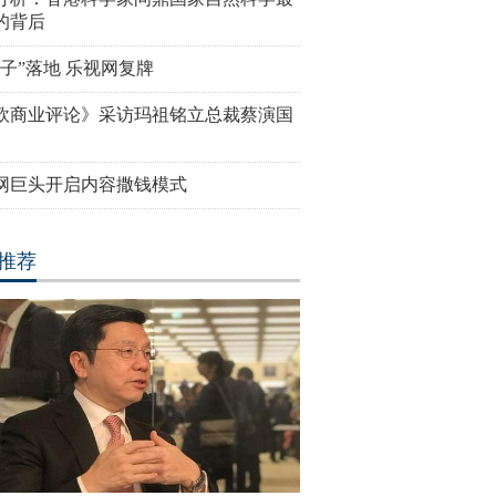
的背后
靴子”落地 乐视网复牌
欧商业评论》采访玛祖铭立总裁蔡演国
网巨头开启内容撒钱模式
推荐