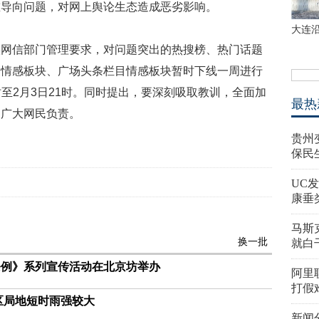
重导向问题，对网上舆论生态造成恶劣影响。
大连
实网信部门管理要求，对问题突出的热搜榜、热门话题
和情感板块、广场头条栏目情感板块暂时下线一周进行
1时至2月3日21时。同时提出，要深刻吸取教训，全面加
最热
和广大网民负责。
贵州
保民
UC
康垂
马斯
换一批
就白
条例》系列宣传活动在北京坊举办
阿里
打假
区局地短时雨强较大
新闻