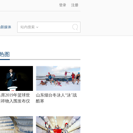
登录
注册
动新媒体
站内搜索
热图
席2019年篮球世
山东烟台冬泳人“泳”战
吉祥物入围发布仪
酷寒