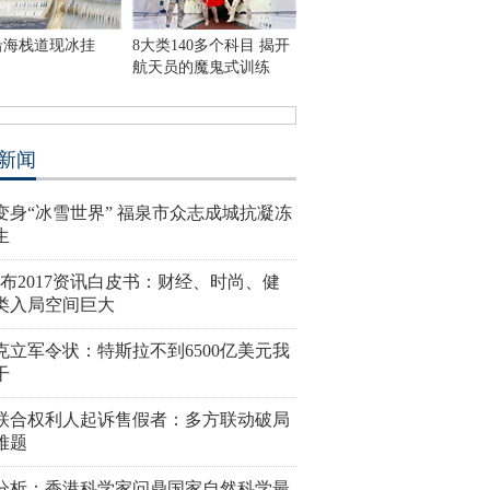
沿海栈道现冰挂
8大类140多个科目 揭开
航天员的魔鬼式训练
新闻
变身“冰雪世界” 福泉市众志成城抗凝冻
生
发布2017资讯白皮书：财经、时尚、健
类入局空间巨大
克立军令状：特斯拉不到6500亿美元我
干
联合权利人起诉售假者：多方联动破局
难题
分析：香港科学家问鼎国家自然科学最