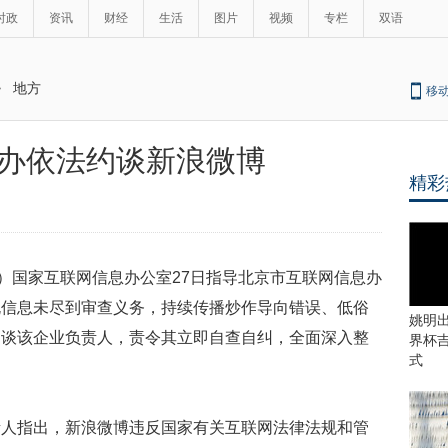
时政
资讯
财经
生活
图片
视频
专栏
双语
>
地方
移
办依法约谈新浪微博
精彩
娜）国家互联网信息办公室27日指导北京市互联网信息办
规信息未尽到审查义务，持续传播炒作导向错误、低俗
姚明出
约谈该企业负责人，责令其立即自查自纠，全面深入整
界杯
式
责人指出，新浪微博违反国家有关互联网法律法规和管