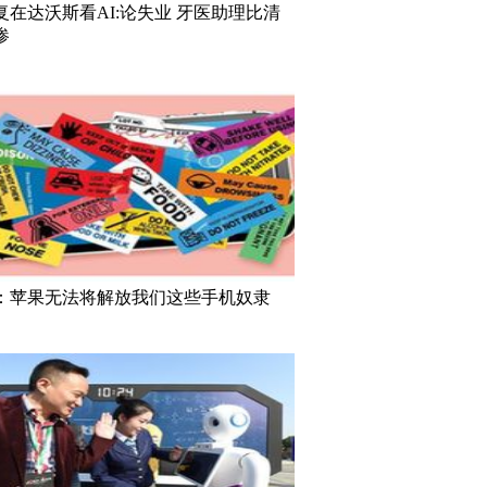
复在达沃斯看AI:论失业 牙医助理比清
惨
：苹果无法将解放我们这些手机奴隶