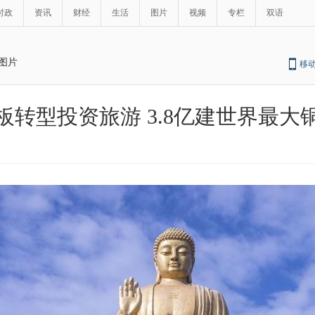
时政
资讯
财经
生活
图片
视频
专栏
双语
图片
移
板转型投资旅游 3.8亿建世界最大