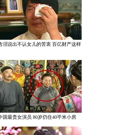
含泪说出不认女儿的苦衷 百亿财产这样
中国最贵女演员 80岁仍住40平米小房