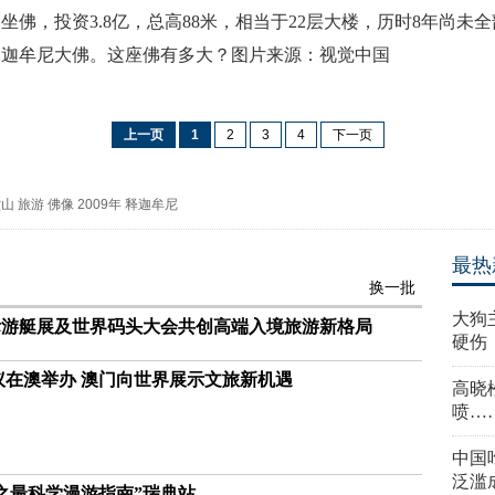
的铜坐佛，投资3.8亿，总高88米，相当于22层大楼，历时8年尚
释迦牟尼大佛。这座佛有多大？图片来源：视觉中国
上一页
1
2
3
4
下一页
堂山
旅游
佛像
2009年
释迦牟尼
最热
换一批
大狗
国际游艇展及世界码头大会共创高端入境旅游新格局
硬伤
议在澳举办 澳门向世界展示文旅新机遇
高晓
喷…
中国
泛滥
之最科学漫游指南”瑞典站