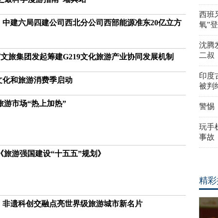
西班
｜中建六局四建公司西北分公司西部能源准东20亿立方
氧”
沈腾
二叔
文旅集团发起筹建G219文化旅游产业协同发展机制
印度
期文化和旅游消费季启动
被判
旅游市场“热上加热”
警惕
玩手机
事故
《旅游强国建设“十五五”规划》
精彩
丨非遗科创交融点亮世界级旅游城市新名片