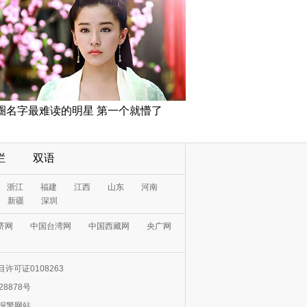
圈名字最难读的明星 第一个就懵了
栏
双语
浙江
福建
江西
山东
河南
新疆
深圳
济网
中国台湾网
中国西藏网
央广网
许可证0108263
28878号
0报警网站