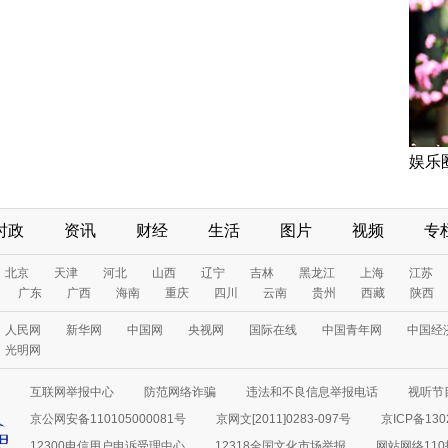
娱乐
时政
资讯
财经
生活
图片
视频
专
北京
天津
河北
山西
辽宁
吉林
黑龙江
上海
江苏
广东
广西
海南
重庆
四川
云南
贵州
西藏
陕西
人民网
新华网
中国网
央视网
国际在线
中国青年网
中国经
光明网
互联网举报中心
防范网络诈骗
违法和不良信息举报电话
视听节目
京公网安备110105000081号
京网文[2011]0283-097号
京ICP备130
12300电信用户申诉受理中心
12318全国文化市场举报
网站网络11