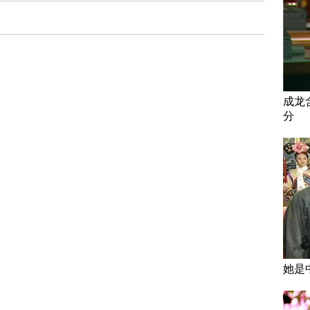
成龙
分
她是