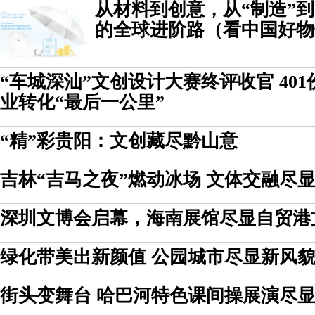
从材料到创意，从“制造”到
的全球进阶路（看中国好物
“车城深汕”文创设计大赛终评收官 40
业转化“最后一公里”
“精”彩贵阳：文创藏尽黔山意
吉林“吉马之夜”燃动冰场 文体交融尽
深圳文博会启幕，海南展馆尽显自贸港
绿化带美出新颜值 公园城市尽显新风
街头变舞台 哈巴河特色课间操展演尽