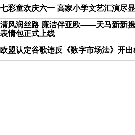
七彩童欢庆六一 高家小学文艺汇演尽
清风润丝路 廉洁伴亚欧——天马新新携
表情包正式上线
欧盟认定谷歌违反《数字市场法》开出8.