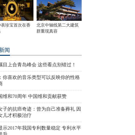
钟表珍宝首次在香
北京中轴线第二大建筑
出
群重现真容
新闻
瞩目上合青岛峰会 这些看点别错过！
：你喜欢的音乐类型可以反映你的性格
商
国维和70周年 中国维和贡献获赞
女子的抗癌奇迹：曾为自己准备葬礼 因
女儿才积极治疗
显示2017年我国专利数量稳定 专利水平
提升