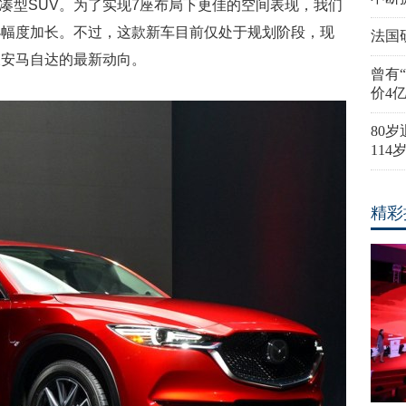
紧凑型SUV。为了实现7座布局下更佳的空间表现，我们
小幅度加长。不过，这款新车目前仅处于规划阶段，现
法国
长安马自达的最新动向。
曾有
价4
80
11
精彩