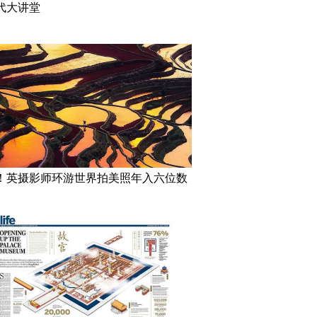
代大讲堂
！英摄影师环游世界拍美照年入六位数