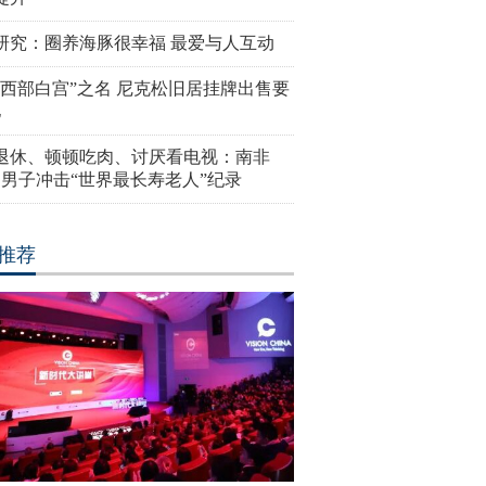
研究：圈养海豚很幸福 最爱与人互动
“西部白宫”之名 尼克松旧居挂牌出售要
亿
岁退休、顿顿吃肉、讨厌看电视：南非
4岁男子冲击“世界最长寿老人”纪录
推荐