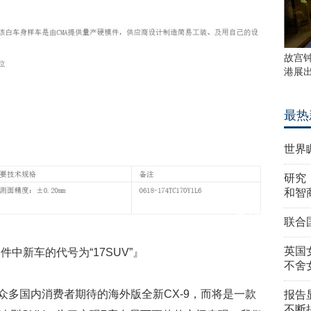
故宫
港展
最热
世界
研究
和智
联合
英国
件中新车的代号为“17SUV”』
不舍
众多国内消费者期待的海外版全新CX-9，而将是一款
报告
不断