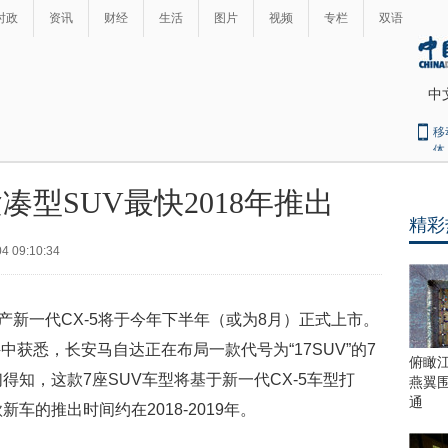
时政
资讯
财经
生活
图片
视频
专栏
双语
中
移
体
凑型SUV最快2018年推出
精彩
4 09:10:34
国产新一代CX-5将于今年下半年（或为8月）正式上市。
获悉，长安马自达正在布局一款代号为“17SUV”的7
俯瞰
得知，这款7座SUV车型将基于新一代CX-5车型打
燕翼
通
车的推出时间约在2018-2019年。