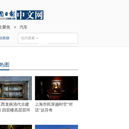
文聚焦
>
汽车
动新媒
站内搜索
热图
江西龙南清代古建
上海市民穿越时空“对
围 四层楼高层层环
话”达芬奇