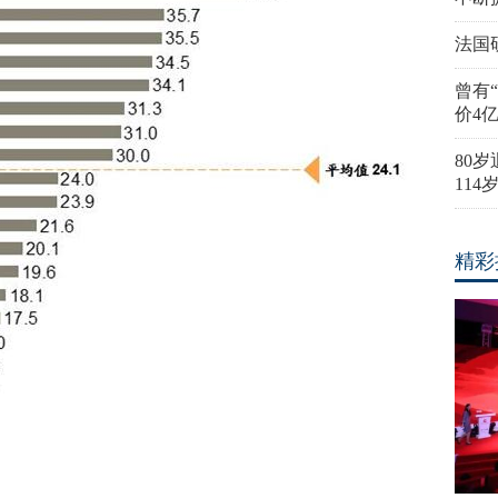
法国
曾有
价4
80
11
精彩