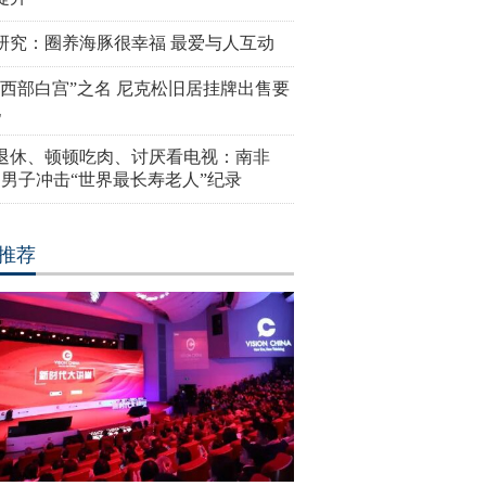
研究：圈养海豚很幸福 最爱与人互动
“西部白宫”之名 尼克松旧居挂牌出售要
亿
岁退休、顿顿吃肉、讨厌看电视：南非
4岁男子冲击“世界最长寿老人”纪录
推荐