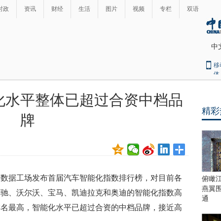
时政
资讯
财经
生活
图片
视频
专栏
双语
中
移
体
化水平整体已超过合资中档品
精彩
牌
车数据工场发布首届汽车智能化指数排行榜，对目前各
俯瞰
燕翼
奔驰、沃尔沃、宝马、凯迪拉克和奥迪的智能化指数高
通
排名最高，智能化水平已超过合资的中档品牌，接近高