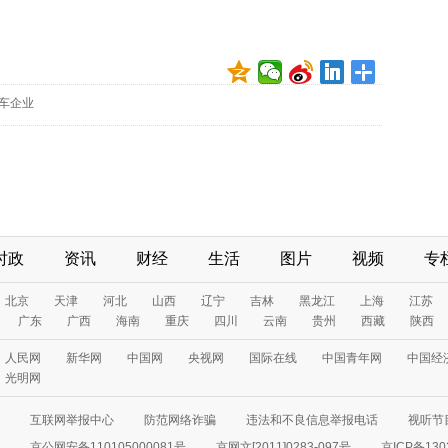
车企业
时政
资讯
财经
生活
图片
视频
专
北京
天津
河北
山西
辽宁
吉林
黑龙江
上海
江苏
广东
广西
海南
重庆
四川
云南
贵州
西藏
陕西
人民网
新华网
中国网
央视网
国际在线
中国青年网
中国经
光明网
互联网举报中心
防范网络诈骗
违法和不良信息举报电话
视听节目
京公网安备110105000081号
京网文[2011]0283-097号
京ICP备130