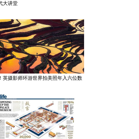
代大讲堂
！英摄影师环游世界拍美照年入六位数