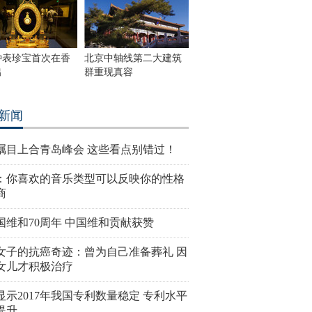
钟表珍宝首次在香
北京中轴线第二大建筑
出
群重现真容
新闻
瞩目上合青岛峰会 这些看点别错过！
：你喜欢的音乐类型可以反映你的性格
商
国维和70周年 中国维和贡献获赞
女子的抗癌奇迹：曾为自己准备葬礼 因
女儿才积极治疗
显示2017年我国专利数量稳定 专利水平
提升