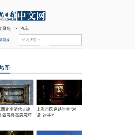
文聚焦
>
汽车
动新媒
站内搜索
热图
江西龙南清代古建
上海市民穿越时空“对
围 四层楼高层层环
话”达芬奇