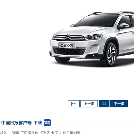
|<<
上一页
11
下一页
标签：
现车
厂商指导价
行政版
卡罗拉
乘用车销量