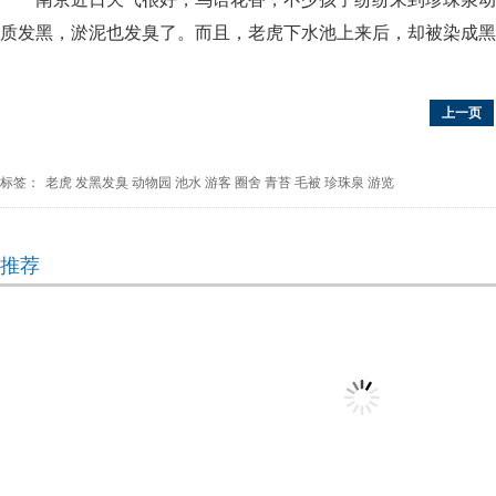
质发黑，淤泥也发臭了。而且，老虎下水池上来后，却被染成黑
上一页
标签：
老虎
发黑发臭
动物园
池水
游客
圈舍
青苔
毛被
珍珠泉
游览
推荐