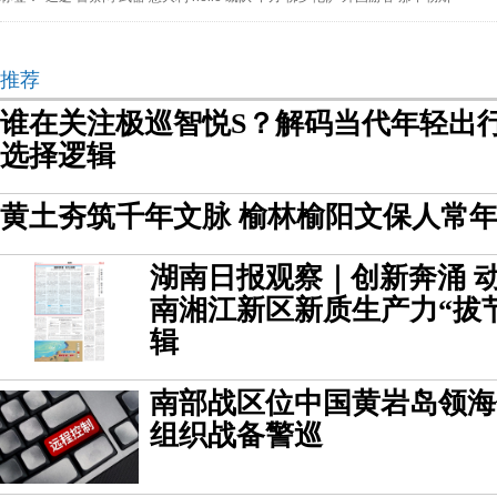
推荐
谁在关注极巡智悦S？解码当代年轻出
选择逻辑
黄土夯筑千年文脉 榆林榆阳文保人常
湖南日报观察｜创新奔涌 
南湘江新区新质生产力“拔
辑
南部战区位中国黄岩岛领海
组织战备警巡