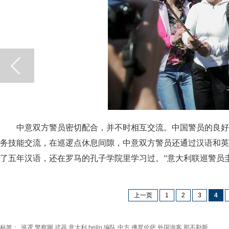
中意双方警员密切配合，并不时相互交流。中国警员的良好
务技能交流，在巡逻点休息间隙，中意双方警员还通过汉语和英
了五年汉语，还在罗马的孔子学院里学习过。”意大利联巡警员
上一页
1
2
3
4
标签：
巡逻
警察网
武器
意大利
hello
编队
中方
佛罗伦萨
外国游客
那不勒斯