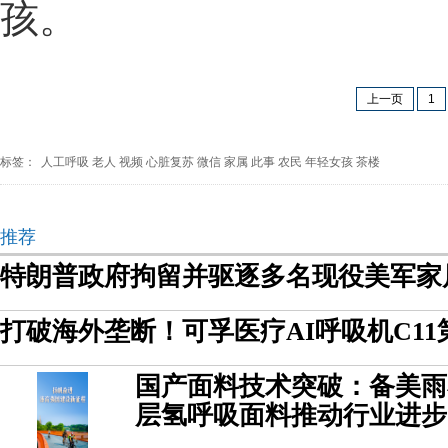
孩。
上一页
1
标签：
人工呼吸
老人
视频
心脏复苏
微信
家属
此事
农民
年轻女孩
茶楼
推荐
特朗普政府拘留并驱逐多名现役美军家
打破海外垄断！可孚医疗AI呼吸机C11
国产面料技术突破：备美雨衣Hy
层氢呼吸面料推动行业进步