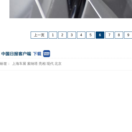
上一页
1
2
3
4
5
6
7
8
9
标签：
上海车展
索纳塔
亮相
现代
北京