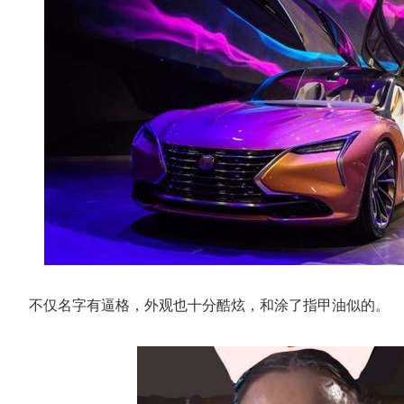
不仅名字有逼格，外观也十分酷炫，和涂了指甲油似的。