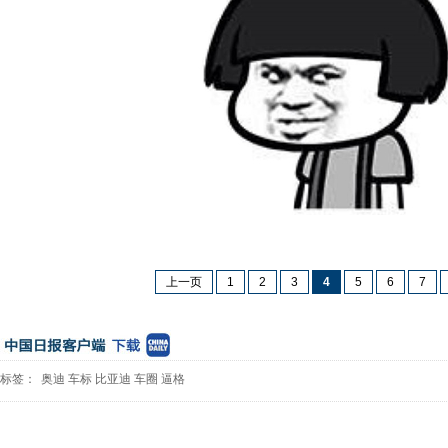
上一页
1
2
3
4
5
6
7
标签：
奥迪
车标
比亚迪
车圈
逼格